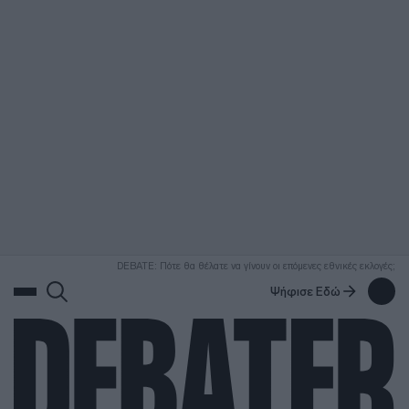
ΑΝΑΖΗΤΗΣΗ
DEBATE: Πότε θα θέλατε να γίνουν οι επόμενες εθνικές εκλογές;
Ψήφισε Εδώ