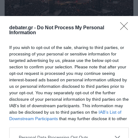
LIFESTYLE
debater.gr -
Do Not Process My Personal
Metallica: To «ευχαριστώ» τους για την
Information
ιστορική συναυλία στο ΟΑΚΑ – «Νέο ρεκόρ
με 90.000 θεατές» (pic)
If you wish to opt-out of the sale, sharing to third parties, or
processing of your personal or sensitive information for
Η ανάρτηση του θρυλικού συγκροτήματος στα
targeted advertising by us, please use the below opt-out
κοινωνικά δίκτυα
section to confirm your selection. Please note that after your
opt-out request is processed you may continue seeing
11.05.2026 - 13:40
interest-based ads based on personal information utilized by
us or personal information disclosed to third parties prior to
your opt-out. You may separately opt-out of the further
disclosure of your personal information by third parties on the
IAB’s list of downstream participants. This information may
also be disclosed by us to third parties on the
IAB’s List of
Downstream Participants
that may further disclose it to other
third parties.
Please note that this website/app uses one or more Google
Personal Data Processing Opt Outs