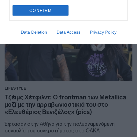
CONFIRM
Data Deletion
Data Access
Privacy Policy
LIFESTYLE
Τζέιμς Χέτφιλντ: Ο frontman των Metallica
μαζί με την αρραβωνιαστικιά του στο
«Ελευθέριος Βενιζέλος» (pics)
Έφτασαν στην Αθήνα για την πολυαναμενόμενη
συναυλία του συγκροτήματος στο ΟΑΚΑ