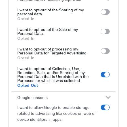
services and may gather and store information including but
not limited to your visit or usage behaviour. You may click to
I want to opt-out of the Sharing of my
personal data.
grant or deny consent to Google and its third-party tags to
Opted In
use your data for below specified purposes in below Google
consent section.
I want to opt-out of the Sale of my
Personal Data.
Opted In
LIFESTYLE
I want to opt-out of processing my
Τι λέει ο Έλληνας που σχεδίασε το official
Personal Data for Targeted Advertising.
poster για τη συναυλία των Metallica στην
Opted In
Αθήνα (pic & vid)
I want to opt-out of Collection, Use,
Retention, Sale, and/or Sharing of my
Το παρασκήνιο πίσω από την αφίσα που εντυπωσίασε
Personal Data that Is Unrelated with the
Purposes for which it was collected.
κοινό και μπάντα
Opted Out
11.05.2026 - 10:31
Google consents
I want to allow Google to enable storage
related to advertising like cookies on web or
device identifiers in apps.