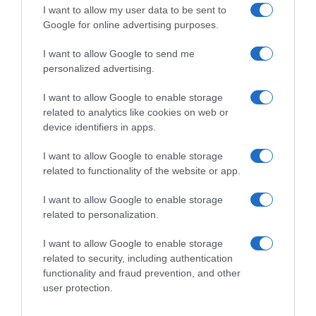
I want to allow my user data to be sent to
Google for online advertising purposes.
I want to allow Google to send me
personalized advertising.
I want to allow Google to enable storage
related to analytics like cookies on web or
device identifiers in apps.
LIFESTYLE
I want to allow Google to enable storage
related to functionality of the website or app.
Metallica: Τα τραγούδια που θα ακουσούμε
αύριο στο ΟΑΚΑ – Φωτογραφίες από το
I want to allow Google to enable storage
soundcheck (pics)
related to personalization.
Όλα έτοιμα για το μεγαλύτερο μουσικό γεγονός της
I want to allow Google to enable storage
χρονιάς!
related to security, including authentication
functionality and fraud prevention, and other
08.05.2026 - 11:27
user protection.