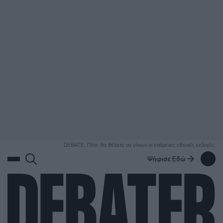
ΑΝΑΖΗΤΗΣΗ
DEBATE: Πότε θα θέλατε να γίνουν οι επόμενες εθνικές εκλογές;
Ψήφισε Εδώ