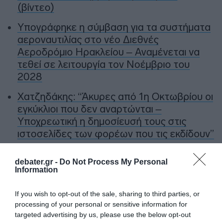
(βίντεο)
Υπογράφηκε η σύμβαση για τα συστήματα
αεροναυτιλίας στο νέο Διεθνές
Αεροδρόμιο Ηρακλείου – Αναμένεται να
τεθεί σε λειτουργία τον Νοέμβριο του
2028
Χατζηδάκης: “Άκυρες από 1η Οκτωβρίου οι
εγκύκλιοι που δεν αναρτώνται –
Υποχρεωτική η δημοσίευσή τους στις
ιστοσελίδες των φορέων που τις εκδίδουν”
debater.gr -
Do Not Process My Personal
Ακολούθησε το debater.gr στο
Google News
Information
και μάθετε πρώτοι όλες τις ειδήσεις
If you wish to opt-out of the sale, sharing to third parties, or
processing of your personal or sensitive information for
Share
Tweet
targeted advertising by us, please use the below opt-out