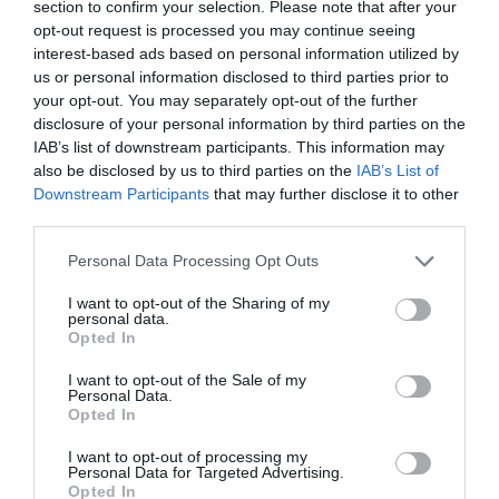
section to confirm your selection. Please note that after your
ΑΣΤΥΝΟΜΙΑ
ΕΛΛΗΝΙΚΗ ΑΣΤΥΝΟΜΙΑ
ΛΑΜΙΑ
opt-out request is processed you may continue seeing
interest-based ads based on personal information utilized by
ΔΙΑΦΗΜΙΣΗ
us or personal information disclosed to third parties prior to
your opt-out. You may separately opt-out of the further
disclosure of your personal information by third parties on the
IAB’s list of downstream participants. This information may
also be disclosed by us to third parties on the
IAB’s List of
Downstream Participants
that may further disclose it to other
third parties.
Please note that this website/app uses one or more Google
Personal Data Processing Opt Outs
services and may gather and store information including but
not limited to your visit or usage behaviour. You may click to
I want to opt-out of the Sharing of my
personal data.
grant or deny consent to Google and its third-party tags to
Opted In
use your data for below specified purposes in below Google
ΣΧΟΛΙΑ
consent section.
I want to opt-out of the Sale of my
Personal Data.
Opted In
I want to opt-out of processing my
Personal Data for Targeted Advertising.
Opted In