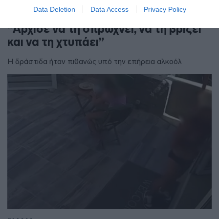
ειδικευόμενης γιατρού στον Ερυθρό
Data Deletion
Data Access
Privacy Policy
Σταυρό από γυναίκα ασθενή –
“Άρχισε να τη σπρώχνει, να τη βρίζει
και να τη χτυπάει”
Η δράστιδα ήταν πιθανώς υπό την επήρεια αλκοόλ