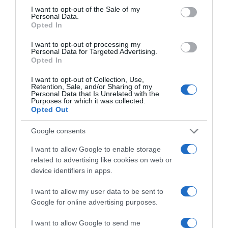
consent section.
I want to opt-out of the Sale of my
Personal Data.
Opted In
I want to opt-out of processing my
Personal Data for Targeted Advertising.
Opted In
I want to opt-out of Collection, Use,
Retention, Sale, and/or Sharing of my
Personal Data that Is Unrelated with the
Purposes for which it was collected.
Opted Out
Google consents
I want to allow Google to enable storage
related to advertising like cookies on web or
ΕΛΛΑΔΑ
device identifiers in apps.
Παλαιό Φάληρο: Συνελήφθη 49χρονος
ως μέλος της εγκληματικής
I want to allow my user data to be sent to
Google for online advertising purposes.
οργάνωσης του “Έντικ” –
Κατηγορείται για εκβιασμούς και
I want to allow Google to send me