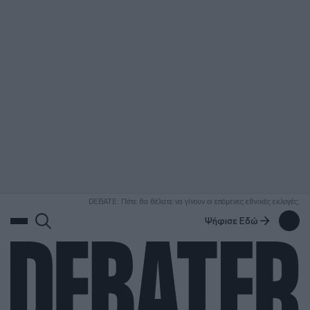
ΑΝΑΖΗΤΗΣΗ
DEBATE: Πότε θα θέλατε να γίνουν οι επόμενες εθνικές εκλογές;
Ψήφισε Εδώ