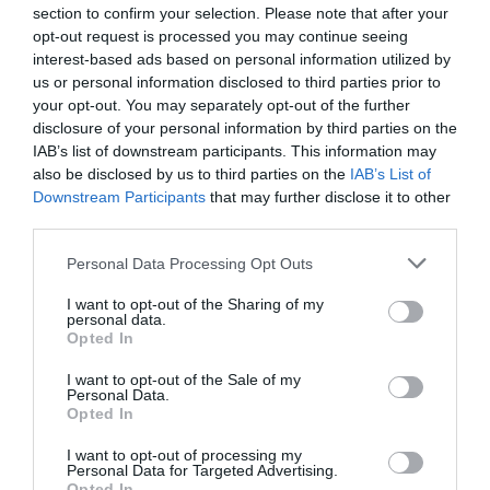
section to confirm your selection. Please note that after your
opt-out request is processed you may continue seeing
interest-based ads based on personal information utilized by
us or personal information disclosed to third parties prior to
your opt-out. You may separately opt-out of the further
disclosure of your personal information by third parties on the
IAB’s list of downstream participants. This information may
also be disclosed by us to third parties on the
IAB’s List of
ΔΙΕΘΝΗ
Downstream Participants
that may further disclose it to other
ΗΠΑ: Ο Ζούκερμπεργκ απολογήθηκε
third parties.
στην Ινδία για λάθη και περιεχόμενο
Please note that this website/app uses one or more Google
Personal Data Processing Opt Outs
της Meta
services and may gather and store information including but
not limited to your visit or usage behaviour. You may click to
I want to opt-out of the Sharing of my
Ζήτησε συγγνώμη για παρουσία του υλικού
personal data.
grant or deny consent to Google and its third-party tags to
Opted In
use your data for below specified purposes in below Google
consent section.
I want to opt-out of the Sale of my
Personal Data.
ΡΟΗ ΕΙΔΗΣΕΩΝ
Opted In
I want to opt-out of processing my
Personal Data for Targeted Advertising.
Opted In