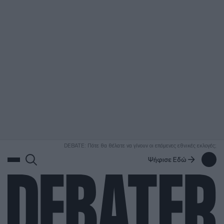
ΑΝΑΖΗΤΗΣΗ
DEBATE: Πότε θα θέλατε να γίνουν οι επόμενες εθνικές εκλογές;
Ψήφισε Εδώ