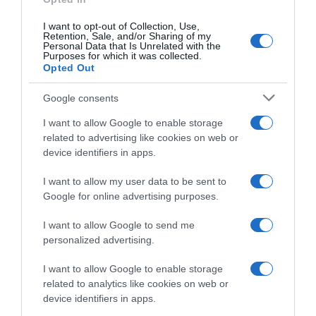
I want to opt-out of Collection, Use,
Retention, Sale, and/or Sharing of my
Personal Data that Is Unrelated with the
Purposes for which it was collected.
Opted Out
Google consents
I want to allow Google to enable storage
related to advertising like cookies on web or
device identifiers in apps.
I want to allow my user data to be sent to
Google for online advertising purposes.
ΕΛΛΑΔΑ
I want to allow Google to send me
Δείτε τις προσπάθειες χελώνας να
personalized advertising.
γεννήσει σε παραλία της Ρόδου – Η
προειδοποίηση των κατοίκων (βίντεο)
I want to allow Google to enable storage
related to analytics like cookies on web or
device identifiers in apps.
Το ζώο δεν τα κατάφερε και αναμένεται να επιστρέψει