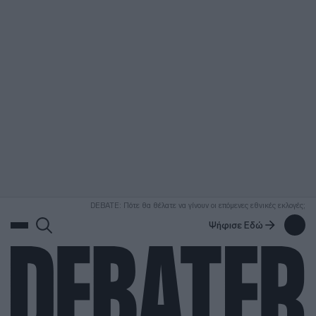
ΑΝΑΖΗΤΗΣΗ
DEBATE: Πότε θα θέλατε να γίνουν οι επόμενες εθνικές εκλογές;
Ψήφισε Εδώ