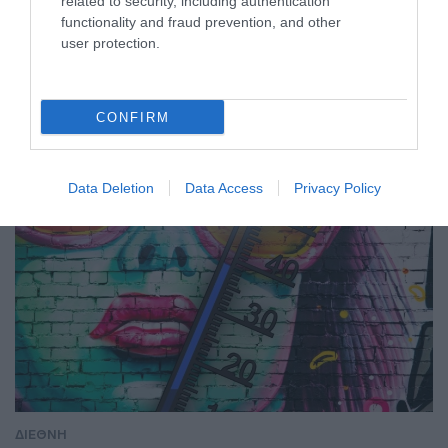
related to security, including authentication
που σκότωσε δύο ανθρώπους
functionality and fraud prevention, and other
ρίχνοντας το αυτοκίνητό του σε
user protection.
διαδήλωση στο Μόναχο
Σκοτώθηκε μια μητέρα και το δίχρονο παιδί της
CONFIRM
Data Deletion
Data Access
Privacy Policy
ΔΙΕΘΝΗ