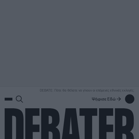
ΑΝΑΖΗΤΗΣΗ
DEBATE: Πότε θα θέλατε να γίνουν οι επόμενες εθνικές εκλογές;
Ψήφισε Εδώ