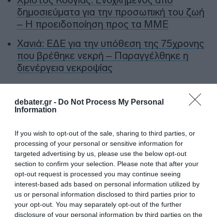
δημοσιεύματα για την προσωπική του ζωή
– Η προειδοποίηση προς τα ΜΜΕ
Χανιά: ΕΔΕ για την υπόθεση της 75χρονης
που βρέθηκε νεκρή – Παραγγέλθηκε η
διενέργεια νεκροψίας
Ακολούθησε το debater.gr στο
Google News
debater.gr -
Do Not Process My Personal
και μάθετε πρώτοι όλες τις ειδήσεις
Information
If you wish to opt-out of the sale, sharing to third parties, or
Share
Tweet
processing of your personal or sensitive information for
targeted advertising by us, please use the below opt-out
section to confirm your selection. Please note that after your
ΗΠΑ
ΙΡΑΝ
ΝΤΟΝΑΛΝΤ ΤΡΑΜΠ
opt-out request is processed you may continue seeing
interest-based ads based on personal information utilized by
ΔΙΑΦΗΜΙΣΗ
us or personal information disclosed to third parties prior to
your opt-out. You may separately opt-out of the further
disclosure of your personal information by third parties on the