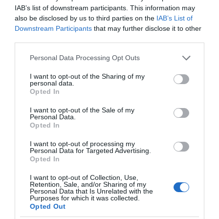
IAB’s list of downstream participants. This information may
also be disclosed by us to third parties on the
IAB’s List of
Downstream Participants
that may further disclose it to other
third parties.
Please note that this website/app uses one or more Google
Personal Data Processing Opt Outs
services and may gather and store information including but
not limited to your visit or usage behaviour. You may click to
I want to opt-out of the Sharing of my
personal data.
grant or deny consent to Google and its third-party tags to
Opted In
use your data for below specified purposes in below Google
ΣΧΟΛΙΑ
consent section.
I want to opt-out of the Sale of my
Personal Data.
Opted In
I want to opt-out of processing my
Personal Data for Targeted Advertising.
Opted In
I want to opt-out of Collection, Use,
Retention, Sale, and/or Sharing of my
Personal Data that Is Unrelated with the
Purposes for which it was collected.
Opted Out