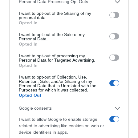
Please note that this website/app uses one or more Google
Personal Data Processing Opt Outs
συγκρίσιμες με εκείνες που είχαν τελεστεί για
services and may gather and store information including but
τον προκάτοχό του το 1989, τον αγιατολάχ
not limited to your visit or usage behaviour. You may click to
I want to opt-out of the Sharing of my
personal data.
grant or deny consent to Google and its third-party tags to
Ρουχολάχ Χομεΐνί, ιδρυτή της Ισλαμικής
Opted In
use your data for below specified purposes in below Google
Δημοκρατίας, με εκατομμύρια Ιρανούς να
consent section.
I want to opt-out of the Sale of my
κατακλύζουν τη Δευτέρα τους δρόμους της
Personal Data.
Opted In
ιρανικής πρωτεύουσας και μετά της ιερής
πόλης Κομ στο Ιράν.
I want to opt-out of processing my
Personal Data for Targeted Advertising.
Opted In
Η κηδεία του ανώτατου ηγέτη του Ιράν, η
I want to opt-out of Collection, Use,
οποία αρχικά προβλεπόταν να διεξαχθεί τον
Retention, Sale, and/or Sharing of my
Personal Data that Is Unrelated with the
Μάρτιο, αναβλήθηκε λόγω του πολέμου. Το
Purposes for which it was collected.
Opted Out
φέρετρο με τη σορό του εκτέθηκε σε λαϊκό
προσκύνημα για δύο ημέρες, το Σάββατο και
Google consents
την Κυριακή, στη Μεγάλη Μοσάλα,
I want to allow Google to enable storage
θρησκευτικό και πολιτικό συγκρότημα της
related to advertising like cookies on web or
ιρανικής πρωτεύουσας, όπου του απηύθυνε
device identifiers in apps.