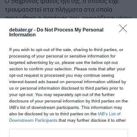
Ο 56χρονος Ιρανός ηγέτης, ο οποίος είχε
τραυματιστεί στα πλήγματα στα οποία
σκοτώθηκε ο πατέρας του, εκφράζεται μέσω
ανακοινώσεων που αποδίδονται σε αυτόν.
debater.gr -
Do Not Process My Personal
Information
ΔΙΑΦΗΜΙΣΗ
If you wish to opt-out of the sale, sharing to third parties, or
processing of your personal or sensitive information for
targeted advertising by us, please use the below opt-out
section to confirm your selection. Please note that after your
opt-out request is processed you may continue seeing
interest-based ads based on personal information utilized by
us or personal information disclosed to third parties prior to
your opt-out. You may separately opt-out of the further
disclosure of your personal information by third parties on the
IAB’s list of downstream participants. This information may
also be disclosed by us to third parties on the
IAB’s List of
Downstream Participants
that may further disclose it to other
Οι επικήδειες τελετές για τον Αλί Χαμενεΐ, ο
third parties.
οποίος έχει αναδειχθεί σε μάρτυρα, είναι