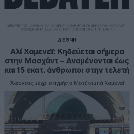
DEBATER.GR
/
ΔΙΕΘΝΗ
/
ΑΛΊ ΧΑΜΕΝΕΪ́: ΚΗΔΕΎΕΤΑΙ ΣΉΜΕΡΑ ΣΤΗΝ ΜΑΣΧΆΝΤ –
ΑΝΑΜΈΝΟΝΤΑΙ ΈΩΣ ΚΑΙ 15 ΕΚΑΤ. ΆΝΘΡΩΠΟΙ ΣΤΗΝ ΤΕΛΕΤΉ
ΔΙΕΘΝΗ
Αλί Χαμενεΐ: Κηδεύεται σήμερα
στην Μασχάντ – Αναμένονται έως
και 15 εκατ. άνθρωποι στην τελετή
Άφαντος μέχρι στιγμής ο Μοτζταμπά Χαμενεΐ