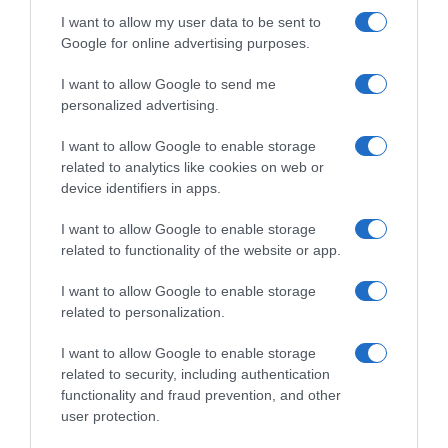
το ύστατο χαίρε πλήθος Ιρανών που
I want to allow my user data to be sent to
θρηνούσαν και αξιωματούχοι της Ισλαμικής
Google for online advertising purposes.
Δημοκρατίας.
I want to allow Google to send me
personalized advertising.
Προσθήκη ως προτεινόμενη
I want to allow Google to enable storage
πηγή στην Google
related to analytics like cookies on web or
device identifiers in apps.
Ειδήσεις σήμερα
I want to allow Google to enable storage
related to functionality of the website or app.
Οι Queens Of The Stone Age
I want to allow Google to enable storage
δημιούργησαν τηλεφωνική γραμμή…
related to personalization.
παραπόνων για τους θαυμαστές τους
I want to allow Google to enable storage
Ανοίγει τη Δευτέρα η Παλαιά Παραλιακή
related to security, including authentication
στην Καλλιθέα – Θωρακίζεται η περιοχή
functionality and fraud prevention, and other
απέναντι σε πλημμυρικά φαινόμενα
user protection.
(βίντεο)