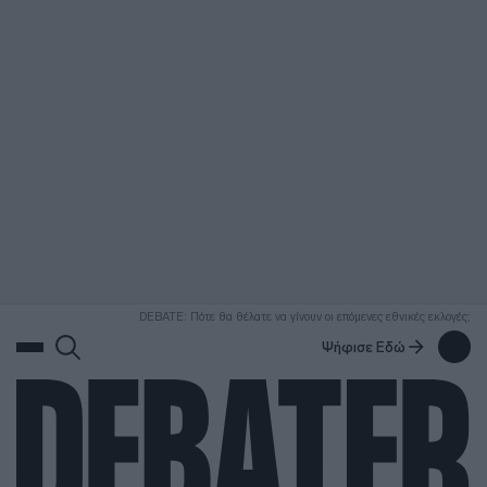
ΑΝΑΖΗΤΗΣΗ
DEBATE: Πότε θα θέλατε να γίνουν οι επόμενες εθνικές εκλογές;
Ψήφισε Εδώ