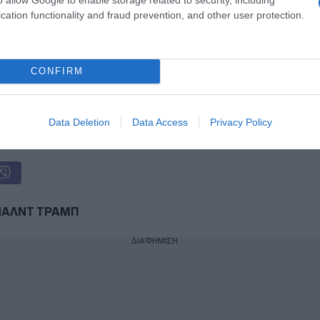
cation functionality and fraud prevention, and other user protection.
η ως προτεινόμενη
ή στην Google
CONFIRM
ogle News
και μάθετε πρώτοι όλες τις ειδήσεις
Data Deletion
Data Access
Privacy Policy
ΑΛΝΤ ΤΡΑΜΠ
ΔΙΑΦΗΜΙΣΗ