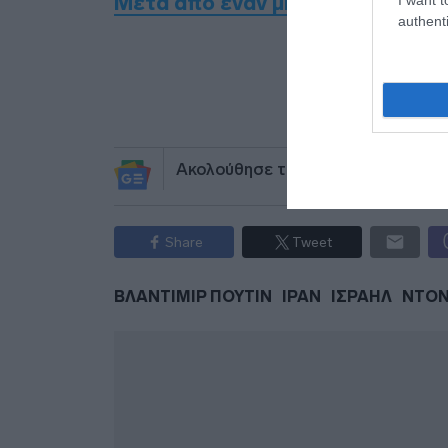
Μετά από έναν μήνα οι βάσεις
authenti
Προσθήκ
πηγ
Ακολούθησε το debater.gr στο
Go
Share
Tweet
ΒΛΑΝΤΙΜΙΡ ΠΟΥΤΙΝ
ΙΡΑΝ
ΙΣΡΑΗΛ
ΝΤΟΝ