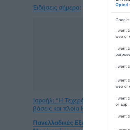
Opted 
Ειδήσεις σήμερα
:
Google 
I want t
web or d
I want t
purpose
I want 
I want t
web or d
I want t
Ισραήλ: “Η Τεχεράνη θα καεί” – Το
or app.
βάσεις και πλοία ΗΠΑ, Γαλλίας και
I want t
Πανελλαδικές Εξετάσεις 2025: Στι
I want t