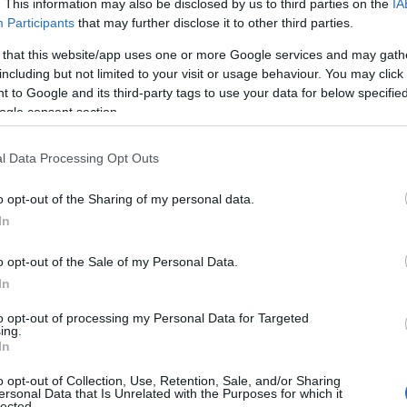
. This information may also be disclosed by us to third parties on the
IA
ΙΑΦΗΜΙΣΗ
Participants
that may further disclose it to other third parties.
 that this website/app uses one or more Google services and may gath
including but not limited to your visit or usage behaviour. You may click 
 to Google and its third-party tags to use your data for below specifi
ogle consent section.
l Data Processing Opt Outs
o opt-out of the Sharing of my personal data.
In
o opt-out of the Sale of my Personal Data.
θύμισε στον Τραμπ την πρόταση της
In
αποδεκτών συμφωνιών για το Ιρανικό
to opt-out of processing my Personal Data for Targeted
ing.
In
εν απέκλεισε την επιστροφή στην πίστα
o opt-out of Collection, Use, Retention, Sale, and/or Sharing
ό πυρηνικό ζήτημα.
ersonal Data that Is Unrelated with the Purposes for which it
lected.