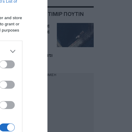
B’s List of
ΣΧΕΤΙΚΑ ΜΕ:ΒΛΑΝΤΙΜΙΡ ΠΟΥΤΙΝ
er and store
to grant or
Ουκρανία: Κατάφερε
ed purposes
νέο καίριο πλήγμα με
drones σε ρωσικά
πλοία στη Μαύρη
Θάλασσα – Μία
ανάσα απ΄ το «παλάτι
του Πούτιν»
ΔΙΑΦΗΜΙΣΗ