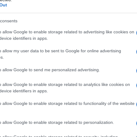
Out
consents
o allow Google to enable storage related to advertising like cookies on
evice identifiers in apps.
o allow my user data to be sent to Google for online advertising
s.
to allow Google to send me personalized advertising.
o allow Google to enable storage related to analytics like cookies on
evice identifiers in apps.
o allow Google to enable storage related to functionality of the website
 Ιράν προειδοποιεί ότι θα πλήξει
 Βρετανίας
o allow Google to enable storage related to personalization.
ς 26 ή 27 Ιουνίου οι βαθμολογίες –
o allow Google to enable storage related to security, including