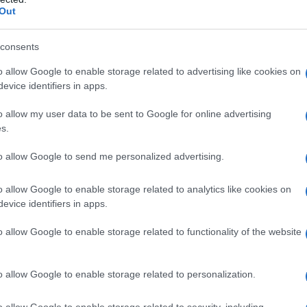
ντ Ρεζά Χαζινί, επλήγη από θραύσματα
Out
ιμετώπιζε εχθρικά drones” στη Μαχσάχρ,
ράκ, μετέδωσε το Irna, επικαλούμενο
consents
ογικού στρατού της Ισλαμικής
o allow Google to enable storage related to advertising like cookies on
evice identifiers in apps.
εσολαβούν στις συνομιλίες ανάμεσα στο
o allow my user data to be sent to Google for online advertising
s.
αταδίκασε τα πλήγματα που
και το Μπαχρέιν
, σε ανταπόδοση των
to allow Google to send me personalized advertising.
 του, και κάλεσε να υπάρξει
o allow Google to enable storage related to analytics like cookies on
evice identifiers in apps.
o allow Google to enable storage related to functionality of the website
o allow Google to enable storage related to personalization.
o allow Google to enable storage related to security, including