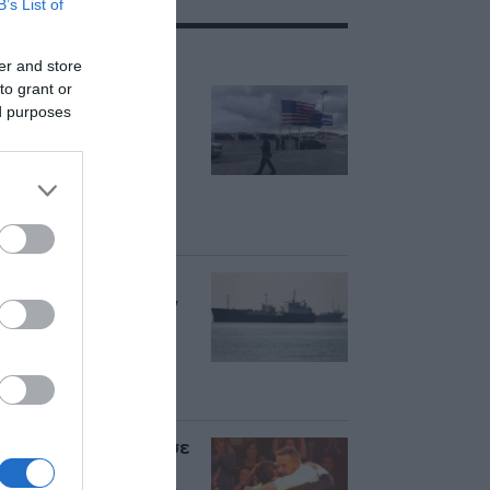
B’s List of
ΣΧΕΤΙΚΑ ΜΕ:ΗΠΑ
er and store
to grant or
ΗΠΑ: Επιβράδυνση
ed purposes
των προσλήψεων
στον ιδιωτικό τομέα
τον Ιούλιο –
Δημιουργήθηκαν
μόνο 44.000 θέσεις
εργασίας
Axios: Κοντά σε
συμφωνία ΗΠΑ, Ιράν
και Ομάν για το
άνοιγμα των Στενών
του Ορμούζ – Ποιοι
όροι συζητούνται
Μπεν Άφλεκ: Κέρδισε
1 εκατ. δολάρια στο