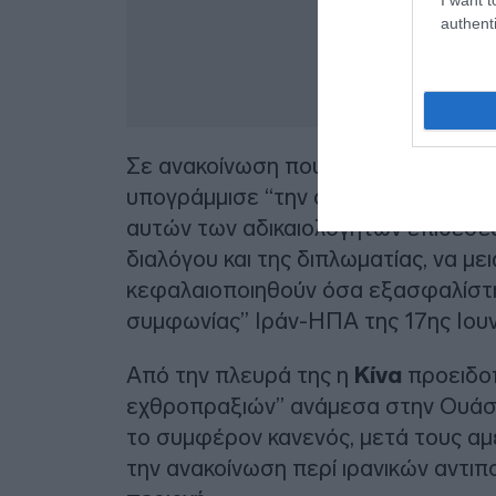
authenti
Σε ανακοίνωση που εξέδωσε, το υπ
υπογράμμισε “την ανάγκη να προστα
αυτών των αδικαιολόγητων επιθέσεω
διαλόγου και της διπλωματίας, να μει
κεφαλαιοποιηθούν όσα εξασφαλίστη
συμφωνίας” Ιράν-ΗΠΑ της 17ης Ιουν
Από την πλευρά της η
Κίνα
προειδο
εχθροπραξιών” ανάμεσα στην Ουάσιν
το συμφέρον κανενός, μετά τους αμ
την ανακοίνωση περί ιρανικών αντι