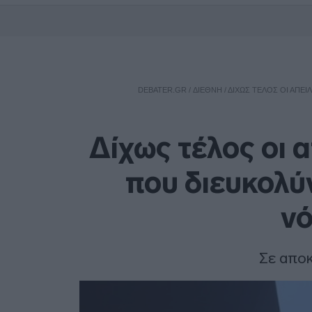
DEBATER.GR
/
ΔΙΕΘΝΗ
/
ΔΊΧΩΣ ΤΈΛΟΣ ΟΙ ΑΠΕΙ
Δίχως τέλος οι 
που διευκολύ
νό
Σε αποκ