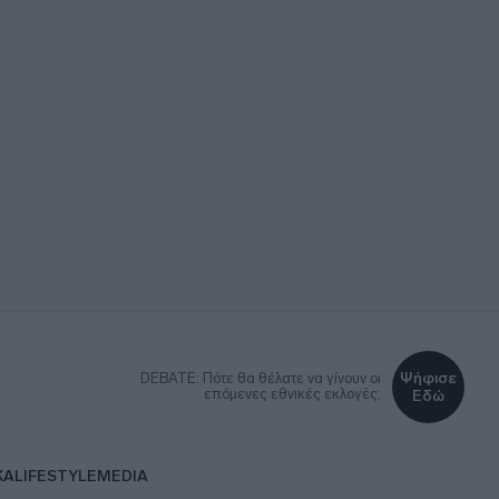
Ψήφισε
DEBATE: Πότε θα θέλατε να γίνουν οι
επόμενες εθνικές εκλογές;
Εδώ
ΚΑ
LIFESTYLE
MEDIA