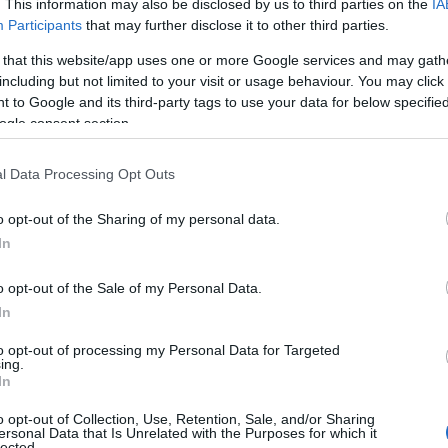
. This information may also be disclosed by us to third parties on the
IA
Participants
that may further disclose it to other third parties.
ΙΑΦΗΜΙΣΗ
 that this website/app uses one or more Google services and may gath
including but not limited to your visit or usage behaviour. You may click 
 to Google and its third-party tags to use your data for below specifi
ogle consent section.
l Data Processing Opt Outs
o opt-out of the Sharing of my personal data.
In
o opt-out of the Sale of my Personal Data.
In
ού ναυτικού των Φρουρών της
ήγματα που διενήργησαν σήμερα οι ΗΠΑ
to opt-out of processing my Personal Data for Targeted
ing.
τμήμα της χώρας, σύμφωνα με το κρατικό
In
o opt-out of Collection, Use, Retention, Sale, and/or Sharing
ersonal Data that Is Unrelated with the Purposes for which it
lected.