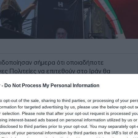
ιδοποίησαν σήμερα ότι οποιαδήποτε
ες Πολιτείες να επιτεθούν στο Ιράν θα
νάληψη των εχθροπραξιών μεταξύ
 -
Do Not Process My Personal Information
που έχει σκοπό να θέσει τέλος στον
to opt-out of the sale, sharing to third parties, or processing of your per
formation for targeted advertising by us, please use the below opt-out s
ν επιθετικό αμερικανικό στρατό για να
r selection. Please note that after your opt-out request is processed y
φος του ισλαμικού Ιράν θα είναι νόμιμος
eing interest-based ads based on personal information utilized by us or
disclosed to third parties prior to your opt-out. You may separately opt-
φερε σε ανακοίνωση το ιρανικό
losure of your personal information by third parties on the IAB’s list of