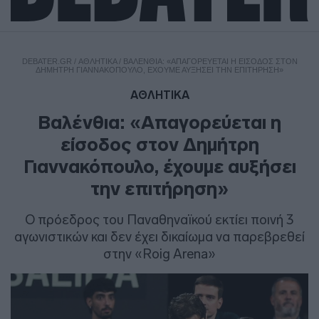
DEBATER.GR
/
ΑΘΛΗΤΙΚΑ
/
ΒΑΛΈΝΘΙΑ: «ΑΠΑΓΟΡΕΎΕΤΑΙ Η ΕΊΣΟΔΟΣ ΣΤΟΝ
ΔΗΜΉΤΡΗ ΓΙΑΝΝΑΚΌΠΟΥΛΟ, ΈΧΟΥΜΕ ΑΥΞΉΣΕΙ ΤΗΝ ΕΠΙΤΉΡΗΣΗ»
ΑΘΛΗΤΙΚΑ
Βαλένθια: «Απαγορεύεται η
είσοδος στον Δημήτρη
Γιαννακόπουλο, έχουμε αυξήσει
την επιτήρηση»
Ο πρόεδρος του Παναθηναϊκού εκτίει ποινή 3
αγωνιστικών και δεν έχει δικαίωμα να παρεβρεθεί
στην «Roig Arena»