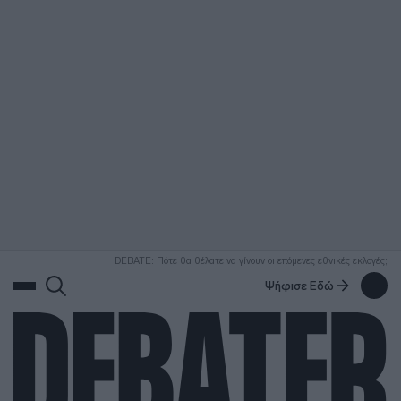
ΑΝΑΖΗΤΗΣΗ
DEBATE: Πότε θα θέλατε να γίνουν οι επόμενες εθνικές εκλογές;
Ψήφισε Εδώ