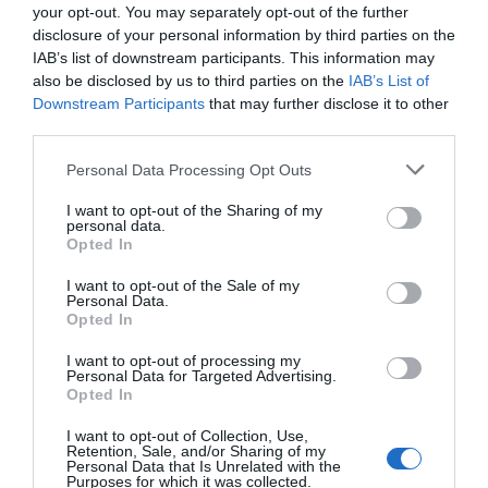
your opt-out. You may separately opt-out of the further
Μητσοτάκης: “Η ενίσχυση της
disclosure of your personal information by third parties on the
παραγωγικής βάσης στρατηγική
IAB’s list of downstream participants. This information may
προτεραιότητα για μία πιο ανταγωνιστική,
also be disclosed by us to third parties on the
IAB’s List of
Downstream Participants
that may further disclose it to other
εξωστρεφή και ανθεκτική ελληνική
third parties.
οικονομία”
Please note that this website/app uses one or more Google
Personal Data Processing Opt Outs
“Ελευθέριος Βενιζέλος”: Συνελήφθη
services and may gather and store information including but
37χρονος με 4 μαχαίρια και δύο ψαλίδια
not limited to your visit or usage behaviour. You may click to
I want to opt-out of the Sharing of my
personal data.
κλαδέματος
grant or deny consent to Google and its third-party tags to
Opted In
use your data for below specified purposes in below Google
consent section.
I want to opt-out of the Sale of my
Personal Data.
Ακολούθησε το debater.gr στο
Google News
Opted In
και μάθετε πρώτοι όλες τις ειδήσεις
I want to opt-out of processing my
Personal Data for Targeted Advertising.
Share
Tweet
Opted In
I want to opt-out of Collection, Use,
EUROLEAGUE
ΒΑΛΕΝΘΙΑ
Retention, Sale, and/or Sharing of my
Personal Data that Is Unrelated with the
ΔΗΜΗΤΡΗΣ ΓΙΑΝΝΑΚΟΠΟΥΛΟΣ
ΠΑΝΑΘΗΝΑΙΚΟΣ
Purposes for which it was collected.