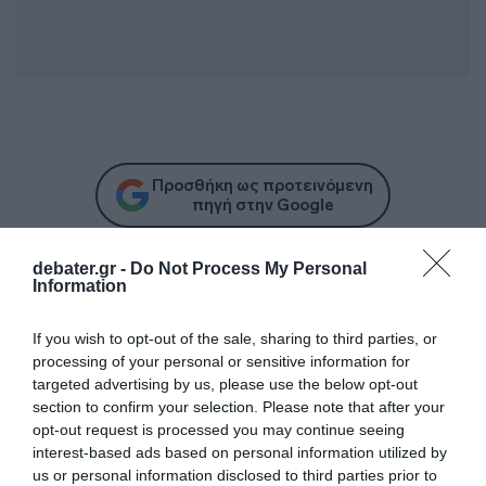
Προσθήκη ως προτεινόμενη
πηγή στην Google
debater.gr -
Do Not Process My Personal
Ειδήσεις σήμερα
Information
If you wish to opt-out of the sale, sharing to third parties, or
Δείτε τις προσπάθειες χελώνας να
processing of your personal or sensitive information for
γεννήσει σε παραλία της Ρόδου – Η
targeted advertising by us, please use the below opt-out
προειδοποίηση των κατοίκων (βίντεο)
section to confirm your selection. Please note that after your
opt-out request is processed you may continue seeing
Τροχαίο στον Κηφισό – Καθυστερήσεις
interest-based ads based on personal information utilized by
στο ρεύμα προς Πειραιά
us or personal information disclosed to third parties prior to