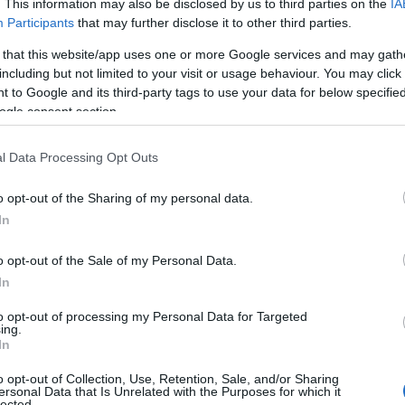
. This information may also be disclosed by us to third parties on the
IA
Participants
that may further disclose it to other third parties.
 that this website/app uses one or more Google services and may gath
including but not limited to your visit or usage behaviour. You may click 
 to Google and its third-party tags to use your data for below specifi
ogle consent section.
#EstadioAzteca
comienza la
l Data Processing Opt Outs
ntes con la policía
#Video
y
o opt-out of the Sharing of my personal data.
In
pic.twitter.com/RCau1ZdJs4
—
o opt-out of the Sale of my Personal Data.
X_)
June 11, 2026
In
to opt-out of processing my Personal Data for Targeted
η ως προτεινόμενη
ing.
ή στην Google
In
o opt-out of Collection, Use, Retention, Sale, and/or Sharing
ersonal Data that Is Unrelated with the Purposes for which it
lected.