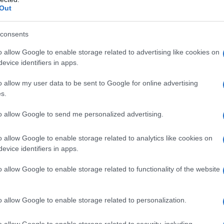
Out
 σε φωτογραφία από τα νιάτα του
consents
 ποιοι ΑΦΜ κάνουν αίτηση σήμερα – Πότε
o allow Google to enable storage related to advertising like cookies on
evice identifiers in apps.
υρε βίντεο για τη ζωή του 26χρονου
o allow my user data to be sent to Google for online advertising
s.
αν στη Μόρια
ν Ινφαντίνο, ενώ συνεχίζεται η κρίση στη
to allow Google to send me personalized advertising.
o allow Google to enable storage related to analytics like cookies on
evice identifiers in apps.
ogle News
και μάθετε πρώτοι όλες τις ειδήσεις
o allow Google to enable storage related to functionality of the website
o allow Google to enable storage related to personalization.
ΤΙΑ ΑΦΡΙΚΗ
ΠΑΓΚΟΣΜΙΟ ΚΥΠΕΛΛΟ
o allow Google to enable storage related to security, including