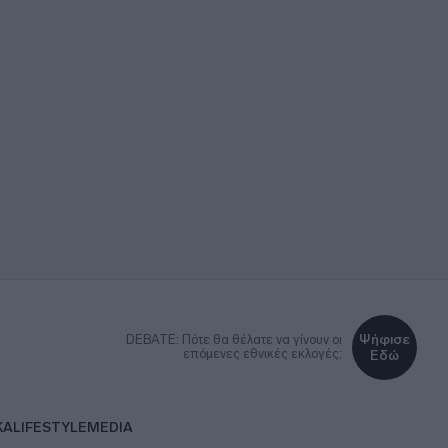
Ψήφισε
DEBATE: Πότε θα θέλατε να γίνουν οι
επόμενες εθνικές εκλογές;
Εδώ
ΚΑ
LIFESTYLE
MEDIA