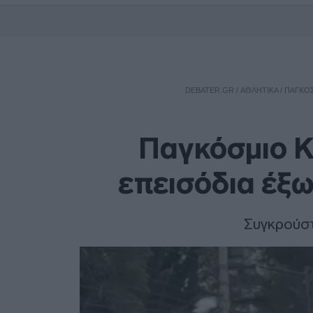
DEBATER.GR
/
ΑΘΛΗΤΙΚΑ
/
ΠΑΓΚΌΣ
Παγκόσμιο Κ
επεισόδια έξω
Συγκρούστ