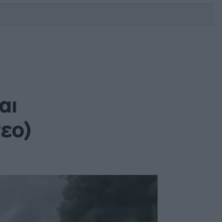
DEBATE: Πότε θα θέλατε να
γίνουν οι επόμενες εθνικές
εκλογές;
αι
τεο)