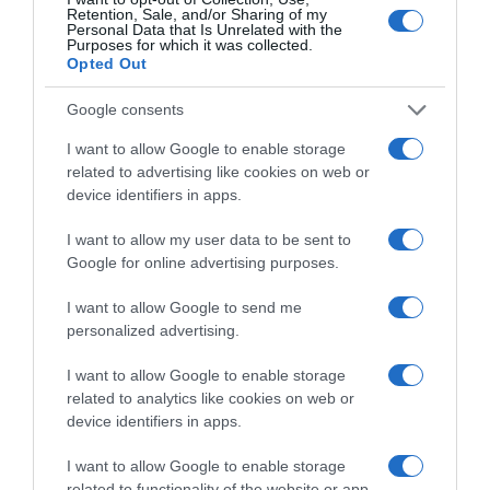
Retention, Sale, and/or Sharing of my
Personal Data that Is Unrelated with the
Purposes for which it was collected.
ΑΘΛΗΤΙΚΑ
Opted Out
Ξεκινάει την Δευτέρα το Ευρωπαϊκό
Πρωτάθλημα Στίβου – Πότε
Google consents
αγωνίζονται Τεντόγλου, Καραλής,
I want to allow Google to enable storage
Τζένγκο και οι υπόλοιποι Έλληνες
related to advertising like cookies on web or
device identifiers in apps.
αθλητές
I want to allow my user data to be sent to
Πλήθος ελληνικών συμμετοχών στη διοργάνωση
Google for online advertising purposes.
I want to allow Google to send me
personalized advertising.
I want to allow Google to enable storage
related to analytics like cookies on web or
device identifiers in apps.
I want to allow Google to enable storage
related to functionality of the website or app.