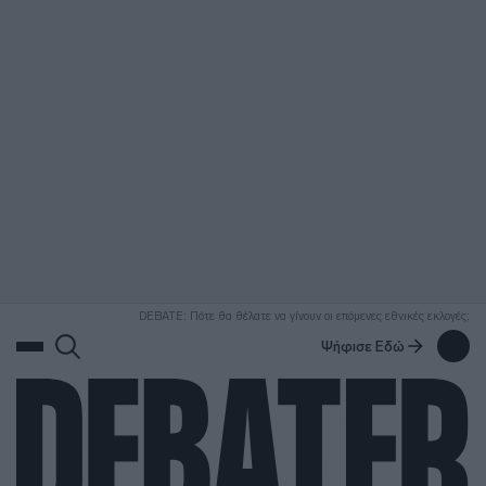
ΑΝΑΖΗΤΗΣΗ
DEBATE: Πότε θα θέλατε να γίνουν οι επόμενες εθνικές εκλογές;
Ψήφισε Εδώ