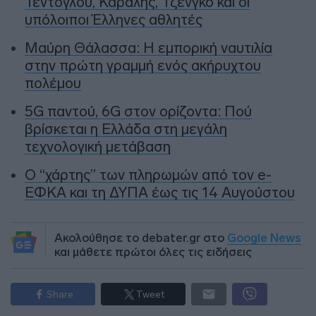
Τεντόγλου, Καραλής, Τζένγκο και οι
υπόλοιποι Έλληνες αθλητές
Μαύρη Θάλασσα: Η εμπορική ναυτιλία
στην πρώτη γραμμή ενός ακήρυχτου
πολέμου
5G παντού, 6G στον ορίζοντα: Πού
βρίσκεται η Ελλάδα στη μεγάλη
τεχνολογική μετάβαση
Ο “χάρτης” των πληρωμών από τον e-
ΕΦΚΑ και τη ΔΥΠΑ έως τις 14 Αυγούστου
Ακολούθησε το debater.gr στο
Google News
και μάθετε πρώτοι όλες τις ειδήσεις
Share
Tweet