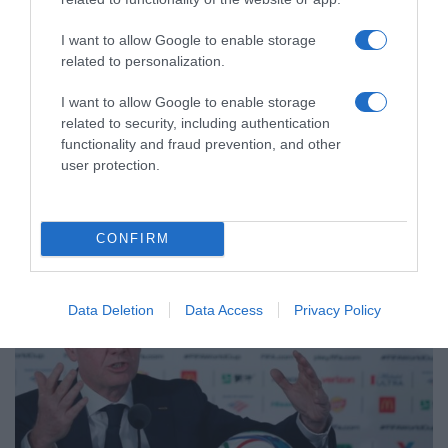
I want to allow Google to enable storage
related to personalization.
I want to allow Google to enable storage
ΑΘΛΗΤΙΚΑ
related to security, including authentication
Ινφαντίνο: Διαψεύδει τις καταγγελίες
functionality and fraud prevention, and other
περί… ερωμένης και αποζημίωσή της
user protection.
από την UEFA
Παραμένει στο "μάτι του κυκλώνα" ο πρόεδρος της FIFA
CONFIRM
Data Deletion
Data Access
Privacy Policy