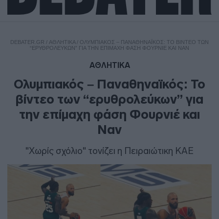
DEBATER.GR
/
ΑΘΛΗΤΙΚΑ
/
ΟΛΥΜΠΙΑΚΌΣ – ΠΑΝΑΘΗΝΑΪΚΌΣ: ΤΟ ΒΊΝΤΕΟ ΤΩΝ
“ΕΡΥΘΡΟΛΕΎΚΩΝ” ΓΙΑ ΤΗΝ ΕΠΊΜΑΧΗ ΦΆΣΗ ΦΟΥΡΝΙΈ ΚΑΙ ΝΑΝ
ΑΘΛΗΤΙΚΑ
Ολυμπιακός – Παναθηναϊκός: Το
βίντεο των “ερυθρολεύκων” για
την επίμαχη φάση Φουρνιέ και
Ναν
"Χωρίς σχόλιο" τονίζει η Πειραιώτικη ΚΑΕ