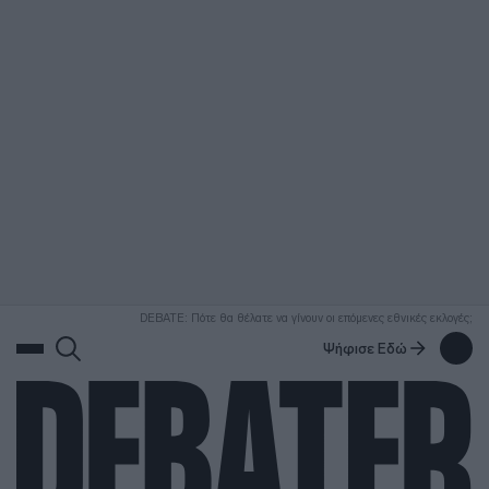
ΑΝΑΖΗΤΗΣΗ
DEBATE: Πότε θα θέλατε να γίνουν οι επόμενες εθνικές εκλογές;
Ψήφισε Εδώ