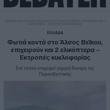
DEBATER.GR
/
ΕΛΛΑΔΑ
/
ΦΩΤΙΆ ΚΟΝΤΆ ΣΤΟ ΆΛΣΟΣ ΒΕΪ́ΚΟΥ, ΕΠΙΧΕΙΡΟΎΝ ΚΑΙ 2
ΕΛΙΚΌΠΤΕΡΑ – ΕΚΤΡΟΠΈΣ ΚΥΚΛΟΦΟΡΊΑΣ
ΕΛΛΑΔΑ
Φωτιά κοντά στο Άλσος Βεΐκου,
επιχειρούν και 2 ελικόπτερα –
Εκτροπές κυκλοφορίας
Επί τόπου επιχειρεί ισχυρή δύναμη της
Πυροσβεστικής