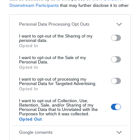
Downstream Participants
that may further disclose it to other
third parties.
Please note that this website/app uses one or more Google
Personal Data Processing Opt Outs
services and may gather and store information including but
not limited to your visit or usage behaviour. You may click to
I want to opt-out of the Sharing of my
personal data.
grant or deny consent to Google and its third-party tags to
Opted In
use your data for below specified purposes in below Google
consent section.
I want to opt-out of the Sale of my
Personal Data.
Opted In
I want to opt-out of processing my
Personal Data for Targeted Advertising.
Opted In
I want to opt-out of Collection, Use,
Retention, Sale, and/or Sharing of my
Personal Data that Is Unrelated with the
Purposes for which it was collected.
Opted Out
Google consents