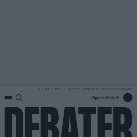
ΑΝΑΖΗΤΗΣΗ
DEBATE: Πότε θα θέλατε να γίνουν οι επόμενες εθνικές εκλογές;
Ψήφισε Εδώ