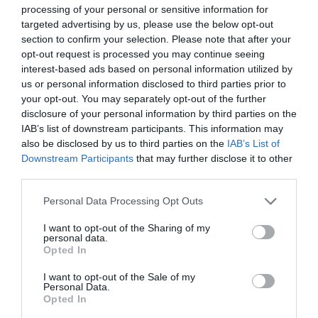
processing of your personal or sensitive information for
targeted advertising by us, please use the below opt-out
section to confirm your selection. Please note that after your
opt-out request is processed you may continue seeing
interest-based ads based on personal information utilized by
us or personal information disclosed to third parties prior to
your opt-out. You may separately opt-out of the further
disclosure of your personal information by third parties on the
IAB’s list of downstream participants. This information may
also be disclosed by us to third parties on the
IAB’s List of
Downstream Participants
that may further disclose it to other
third parties.
Please note that this website/app uses one or more Google
Personal Data Processing Opt Outs
services and may gather and store information including but
not limited to your visit or usage behaviour. You may click to
I want to opt-out of the Sharing of my
personal data.
grant or deny consent to Google and its third-party tags to
Opted In
use your data for below specified purposes in below Google
consent section.
I want to opt-out of the Sale of my
Personal Data.
Προσθήκη ως προτεινόμενη
Opted In
πηγή στην Google