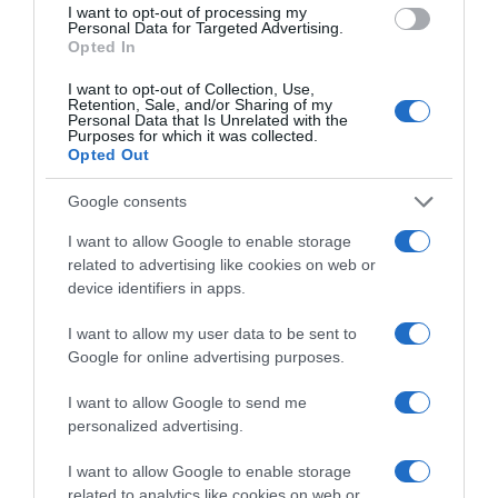
I want to opt-out of processing my
Personal Data for Targeted Advertising.
Opted In
Ειδήσεις σήμερα
I want to opt-out of Collection, Use,
Retention, Sale, and/or Sharing of my
Personal Data that Is Unrelated with the
Ξεκινάει την Δευτέρα το Ευρωπαϊκό
Purposes for which it was collected.
Πρωτάθλημα Στίβου – Πότε αγωνίζονται
Opted Out
Τεντόγλου, Καραλής, Τζένγκο και οι
Google consents
υπόλοιποι Έλληνες αθλητές
I want to allow Google to enable storage
Μαύρη Θάλασσα: Η εμπορική ναυτιλία
related to advertising like cookies on web or
στην πρώτη γραμμή ενός ακήρυχτου
device identifiers in apps.
πολέμου
I want to allow my user data to be sent to
5G παντού, 6G στον ορίζοντα: Πού
Google for online advertising purposes.
βρίσκεται η Ελλάδα στη μεγάλη
I want to allow Google to send me
τεχνολογική μετάβαση
personalized advertising.
Ο “χάρτης” των πληρωμών από τον e-
I want to allow Google to enable storage
ΕΦΚΑ και τη ΔΥΠΑ έως τις 14 Αυγούστου
related to analytics like cookies on web or