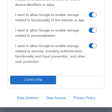
device identifiers in apps.
Ακολούθησε το debater.gr στο
Google News
I want to allow Google to enable storage
και μάθετε πρώτοι όλες τις ειδήσεις
related to functionality of the website or app.
I want to allow Google to enable storage
Share
Tweet
related to personalization.
I want to allow Google to enable storage
BASKET LEAGUE
ΔΗΜΗΤΡΗΣ ΓΙΑΝΝΑΚΟΠΟΥΛΟΣ
related to security, including authentication
ΟΛΥΜΠΙΑΚΟΣ
ΠΑΝΑΘΗΝΑΙΚΟΣ
functionality and fraud prevention, and other
user protection.
ΔΙΑΦΗΜΙΣΗ
CONFIRM
Data Deletion
Data Access
Privacy Policy