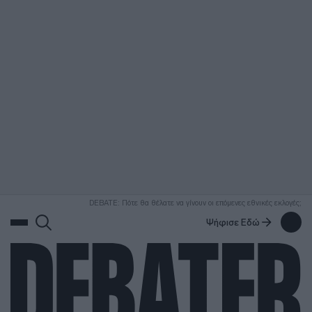
ΑΝΑΖΗΤΗΣΗ
DEBATE: Πότε θα θέλατε να γίνουν οι επόμενες εθνικές εκλογές;
Ψήφισε Εδώ