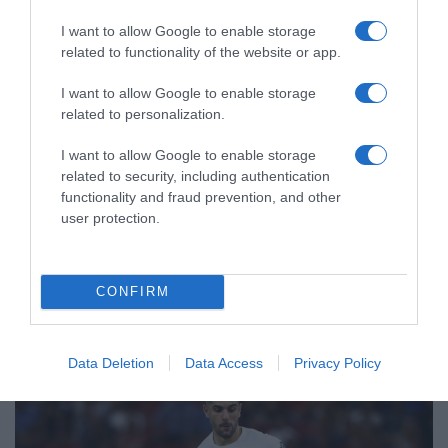
I want to allow Google to enable storage
related to functionality of the website or app.
I want to allow Google to enable storage
related to personalization.
I want to allow Google to enable storage
related to security, including authentication
ΑΘΛΗΤΙΚΑ
functionality and fraud prevention, and other
Κινγκς Κάνγκουα: Στην Αθήνα για τον
user protection.
Παναθηναϊκό – Θα περάσει από
ιατρικές εξετάσεις και θα υπογράψει
CONFIRM
Θα βάλει την υπογραφή του σε τετραετές συμβόλαιο
συνεργασίας με τους «πράσινους», με ετήσιες αποδοχές
περίπου 1 εκατ. ευρώ
Data Deletion
Data Access
Privacy Policy