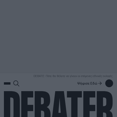
ΑΝΑΖΗΤΗΣΗ
DEBATE: Πότε θα θέλατε να γίνουν οι επόμενες εθνικές εκλογές;
Ψήφισε Εδώ