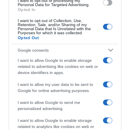
I want to opt-out of processing my
Personal Data for Targeted Advertising.
Opted In
I want to opt-out of Collection, Use,
Retention, Sale, and/or Sharing of my
Personal Data that Is Unrelated with the
Purposes for which it was collected.
Opted Out
Google consents
ΑΘΛΗΤΙΚΑ
I want to allow Google to enable storage
Ξεκινάει την Δευτέρα το Ευρωπαϊκό
related to advertising like cookies on web or
Πρωτάθλημα Στίβου – Πότε
device identifiers in apps.
αγωνίζονται Τεντόγλου, Καραλής,
I want to allow my user data to be sent to
Τζένγκο και οι υπόλοιποι Έλληνες
Google for online advertising purposes.
αθλητές
I want to allow Google to send me
Πλήθος ελληνικών συμμετοχών στη διοργάνωση
personalized advertising.
I want to allow Google to enable storage
related to analytics like cookies on web or