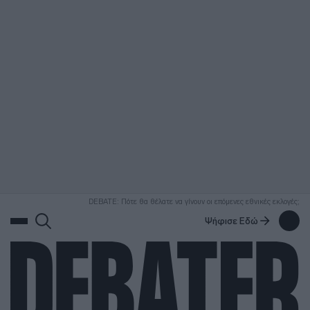
ΑΝΑΖΗΤΗΣΗ
DEBATE: Πότε θα θέλατε να γίνουν οι επόμενες εθνικές εκλογές;
Ψήφισε Εδώ