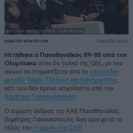
ΑΝΤΩΝΗΣ ΝΙΚΟΛΟΠΟΥΛΟΣ / EUROKINISSI
DEBATER NEWSROOM
13.06.2026 | 22:24
Ηττήθηκε ο Παναθηναϊκός 89-85 από τον
Ολυμπιακό
στον 5ο τελικό της GBL, με τον
αγώνα να στιγματίζεται από το
επεισόδιο
μεταξύ Ταϊρίκ Τζόουνς και Κέντρικ Ναν
,
κάτι που δεν έμεινε ασχολίαστο από τον
Δημήτρη Γιαννακόπουλο.
Ο ισχυρός άνδρας της ΚΑΕ Παναθηναϊκός,
Δημήτρης Γιαννακόπουλς, λίγη ώρα μετά το
τέλος του
ντέρμπι στο ΣΕΦ
,