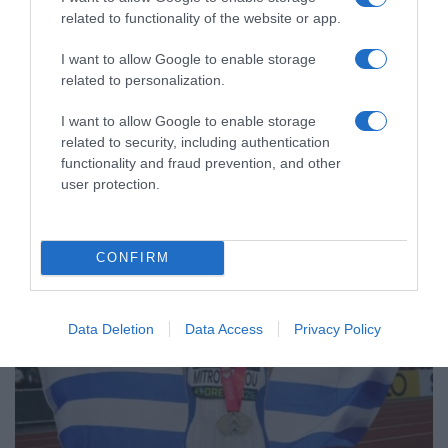
related to functionality of the website or app.
Μεξικό και Αργεντινή στηρίζουν τον
Ινφαντίνο, ενώ συνεχίζεται η κρίση
I want to allow Google to enable storage
στη FIFA
related to personalization.
I want to allow Google to enable storage
Αντιμετωπίζει έντονες αντιδράσεις για την -πλέον
related to security, including authentication
αποσυρμένη- πρόταση πώλησης μέρους των εμπορικών
δικαιωμάτων του Παγκοσμίου Κυπέλλου
functionality and fraud prevention, and other
user protection.
CONFIRM
Data Deletion
Data Access
Privacy Policy