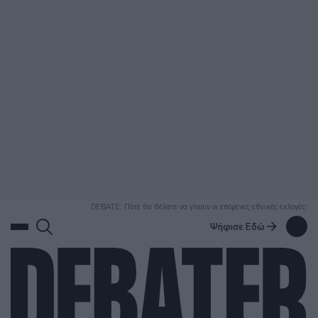
ΑΝΑΖΗΤΗΣΗ
DEBATE: Πότε θα θέλατε να γίνουν οι επόμενες εθνικές εκλογές;
Ψήφισε Εδώ