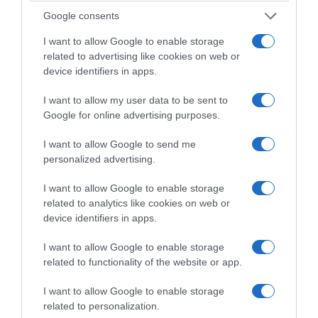
από μόνο τους αποκλείεται.
Google consents
Είτε θα κέρδιζε η διαιτησία τον Παναθηναϊκό,
I want to allow Google to enable storage
ή ο Παναθηναϊκός. Εγώ δεν χρειάστηκε
related to advertising like cookies on web or
device identifiers in apps.
πλέον να κάνω κάτι. Είχα πρόβλημα και
πέρυσι, θυμάστε τι έγινε. Η ομάδα μας
I want to allow my user data to be sent to
προήλθε από μία τεράστια απογοήτευση
Google for online advertising purposes.
στον ημιτελικό στο Άμπου Ντάμπι, αλλά και
I want to allow Google to send me
φέτος μετά την κατάκτηση, είδα με την
personalized advertising.
εμπειρία που έχω πια, σε πολλά παιδιά ένα
I want to allow Google to enable storage
άδειασμα, που κατέκτησαν κάτι πολύ μεγάλο.
related to analytics like cookies on web or
device identifiers in apps.
Ήταν πολύ δύσκολο. Το κίνητρο στον
I want to allow Google to enable storage
αθλητισμό είναι το καύσιμο και το δικό μας
related to functionality of the website or app.
αυτές τις δύο χρονιές δοκιμάστηκε. Μας
βοήθησαν οι αντίπαλοι με όλες αυτές τις
I want to allow Google to enable storage
related to personalization.
δηλώσεις και εμάς τους προπονητές αλλά και