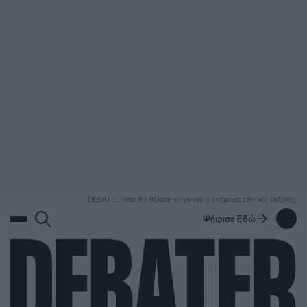
ΑΝΑΖΗΤΗΣΗ
DEBATE: Πότε θα θέλατε να γίνουν οι επόμενες εθνικές εκλογές;
Ψήφισε Εδώ