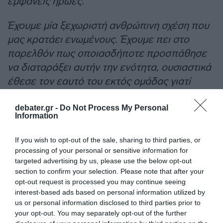
εμφανείς ήρωες.
Έχουμε μία ξεχωριστή ανθρώπινη σχέση που
μας κρατάει ενωμένους. Έχουμε πει στο
παρελθόν πως οποιασδήποτε προσπάθησε
να διαταράξει αυτήν την ενότητα, ουσιαστικά
έθεσε τον εαυτό του εκτός ομάδας γιατί
ουσιαστικά ο Ολυμπιακός κατά την
πεποίθηση των προέδρων αλλά και τη δική
debater.gr -
Do Not Process My Personal
Information
μου σύμφωνη γνώμη είναι πάνω απ’ όλους
μας.
If you wish to opt-out of the sale, sharing to third parties, or
processing of your personal or sensitive information for
Δουλεύουμε όλοι για τον Ολυμπιακό γιατί
targeted advertising by us, please use the below opt-out
section to confirm your selection. Please note that after your
θέλουμε να τον δούμε να προχωράει και οι
opt-out request is processed you may continue seeing
προσωπικές μας βλέψεις, φιλοδοξίες,
interest-based ads based on personal information utilized by
εγωισμοί, προφανώς υπάρχουν στον
us or personal information disclosed to third parties prior to
your opt-out. You may separately opt-out of the further
αθλητισμό, αλλά σε αυτήν την ομάδα είναι