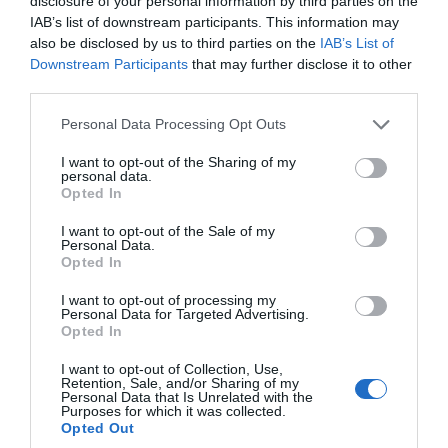
disclosure of your personal information by third parties on the
κάτω από το κοινό καλό“.
IAB’s list of downstream participants. This information may
also be disclosed by us to third parties on the
IAB’s List of
Για το αν οι εξωαγωνιστικοί παράγοντες
Downstream Participants
that may further disclose it to other
third parties.
ξυπνούν και δίνουν κίνητρο όταν οι
παίκτες έχουν αδειάσει
: “Πράγματι με
Please note that this website/app uses one or more Google
Personal Data Processing Opt Outs
services and may gather and store information including but
βοήθησε πάρα πολύ στο έργο μου. Ας μην
not limited to your visit or usage behaviour. You may click to
I want to opt-out of the Sharing of my
κρυβόμαστε. Αυτό που άκουγα συνέχεια,
personal data.
grant or deny consent to Google and its third-party tags to
Opted In
δηλώσεις όπως “μην μπερδεύεσαι, εμείς θα
use your data for below specified purposes in below Google
consent section.
πάρουμε την Ευρωλίγκα” και λοιπά, τελικά
I want to opt-out of the Sale of my
Personal Data.
την πήραμε εμείς.
Opted In
I want to opt-out of processing my
Άκουσα δηλώσεις από τον προπονητή του
Personal Data for Targeted Advertising.
Opted In
Παναθηναϊκού, τον οποίο τον σέβομαι πολύ,
ότι το πρωτάθλημα θα πάρουν εκείνοι και αν
I want to opt-out of Collection, Use,
Retention, Sale, and/or Sharing of my
δεν το πάρουν εκείνοι θα το χάσουν από τη
Personal Data that Is Unrelated with the
Purposes for which it was collected.
διαιτησία. Δηλαδή ο Ολυμπιακός να κερδίσει
Opted Out