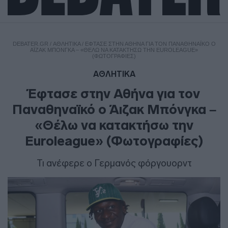
DEBATER.GR
/
ΑΘΛΗΤΙΚΑ
/
ΈΦΤΑΣΕ ΣΤΗΝ ΑΘΉΝΑ ΓΙΑ ΤΟΝ ΠΑΝΑΘΗΝΑΪΚΌ Ο
ΆΙΖΑΚ ΜΠΌΝΓΚΑ – «ΘΈΛΩ ΝΑ ΚΑΤΑΚΤΉΣΩ ΤΗΝ EUROLEAGUE»
(ΦΩΤΟΓΡΑΦΊΕΣ)
ΑΘΛΗΤΙΚΑ
Έφτασε στην Αθήνα για τον
Παναθηναϊκό ο Άιζακ Μπόνγκα –
«Θέλω να κατακτήσω την
Euroleague» (Φωτογραφίες)
Τι ανέφερε ο Γερμανός φόργουορντ