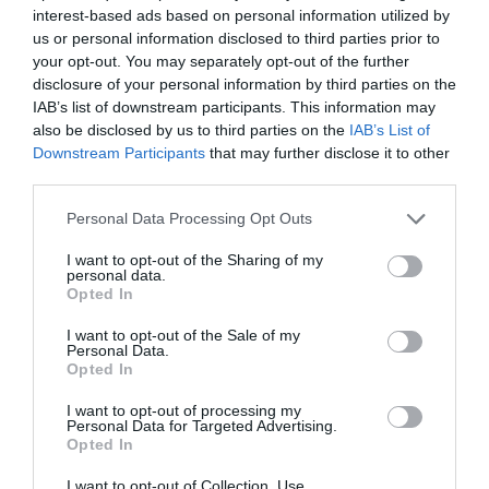
Ευρωπαίων ταξιδιωτών, σύμφωνα με
interest-based ads based on personal information utilized by
us or personal information disclosed to third parties prior to
έρευνα του ΕΟΤ
your opt-out. You may separately opt-out of the further
disclosure of your personal information by third parties on the
Συντάξεις Σεπτεμβρίου 2026: Πότε
IAB’s list of downstream participants. This information may
αναμένεται να πληρωθούν μισθωτοί και μη
also be disclosed by us to third parties on the
IAB’s List of
μισθωτοί
Downstream Participants
that may further disclose it to other
third parties.
Πάνω από 300 έλεγχοι στις παραλίες με
drones και MyCoast – Πρόστιμα έως
Please note that this website/app uses one or more Google
Personal Data Processing Opt Outs
services and may gather and store information including but
73.000 ευρώ και σφραγίσεις επιχειρήσεων
not limited to your visit or usage behaviour. You may click to
I want to opt-out of the Sharing of my
personal data.
Θεοδωρικάκος: “Συμβάλλουμε στην εθνική
grant or deny consent to Google and its third-party tags to
Opted In
use your data for below specified purposes in below Google
ασφάλεια της πατρίδας μας με νέο
consent section.
I want to opt-out of the Sale of my
αναπτυξιακό καθεστώς για την Άμυνα”
Personal Data.
Opted In
Ακολούθησε το debater.gr στο
Google News
I want to opt-out of processing my
Personal Data for Targeted Advertising.
και μάθετε πρώτοι όλες τις ειδήσεις
Opted In
I want to opt-out of Collection, Use,