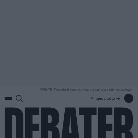
ΑΝΑΖΗΤΗΣΗ
DEBATE: Πότε θα θέλατε να γίνουν οι επόμενες εθνικές εκλογές;
Ψήφισε Εδώ