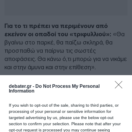
Για το τι πρέπει να περιμένουν από
εκείνον οι οπαδοί του «τριφυλλιού»:
«Θα
βγαίνω στο παρκέ, θα παίζω σκληρά, θα
προσπαθώ να παίρνω τις σωστές
αποφάσεις. Θα κάνω ό,τι μπορώ για να νικάμε
και στην άμυνα και στην επίθεση».
debater.gr -
Do Not Process My Personal
Προσθήκη ως προτεινόμενη
Information
πηγή στην Google
If you wish to opt-out of the sale, sharing to third parties, or
processing of your personal or sensitive information for
Ειδήσεις σήμερα
targeted advertising by us, please use the below opt-out
section to confirm your selection. Please note that after your
Η Ελλάδα στις κορυφαίες επιλογές των
opt-out request is processed you may continue seeing