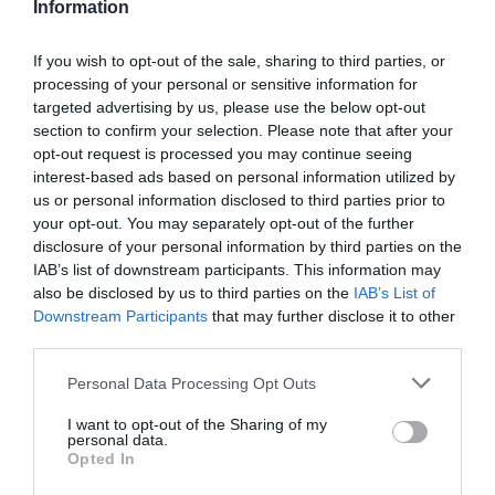
Information
ΟΙΚΟΝΟΜΙΑ
Scope Ratings: Διατήρησε το BBB και
If you wish to opt-out of the sale, sharing to third parties, or
αναθεώρησε από σταθερές σε θετικές τις
processing of your personal or sensitive information for
προοπτικές για την ελληνική οικονομία
targeted advertising by us, please use the below opt-out
section to confirm your selection. Please note that after your
Οι λόγοι που οδήγησαν στην αλλαγή των προοπτικών
opt-out request is processed you may continue seeing
interest-based ads based on personal information utilized by
07.11.2025 - 23:22
us or personal information disclosed to third parties prior to
your opt-out. You may separately opt-out of the further
disclosure of your personal information by third parties on the
IAB’s list of downstream participants. This information may
also be disclosed by us to third parties on the
IAB’s List of
Downstream Participants
that may further disclose it to other
third parties.
Please note that this website/app uses one or more Google
Personal Data Processing Opt Outs
services and may gather and store information including but
not limited to your visit or usage behaviour. You may click to
I want to opt-out of the Sharing of my
personal data.
grant or deny consent to Google and its third-party tags to
Opted In
use your data for below specified purposes in below Google
consent section.