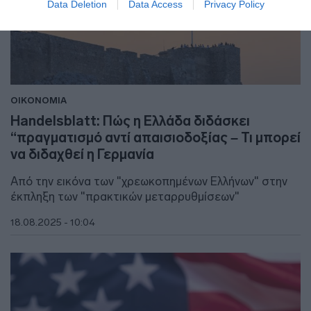
Data Deletion
Data Access
Privacy Policy
ΟΙΚΟΝΟΜΙΑ
Ηandelsblatt: Πώς η Ελλάδα διδάσκει
“πραγματισμό αντί απαισιοδοξίας – Τι μπορεί
να διδαχθεί η Γερμανία
Από την εικόνα των "χρεωκοπημένων Eλλήνων" στην
έκπληξη των "πρακτικών μεταρρυθμίσεων"
18.08.2025 - 10:04