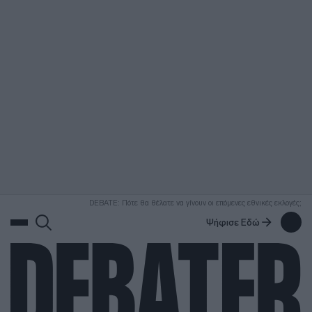
ΑΝΑΖΗΤΗΣΗ
DEBATE: Πότε θα θέλατε να γίνουν οι επόμενες εθνικές εκλογές;
Ψήφισε Εδώ