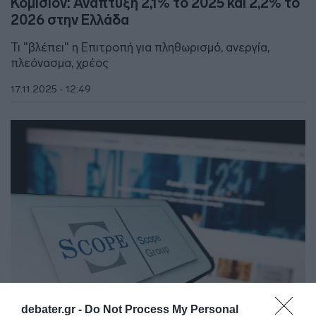
Κομισιόν: Ανάπτυξη 2,1% το 2025 και 2,2% το
2026 στην Ελλάδα
Τι "βλέπει" η Επιτροπή για πληθωρισμό, ανεργία,
πλεόνασμα, χρέος
17.11.2025 - 12:49
debater.gr -
Do Not Process My Personal