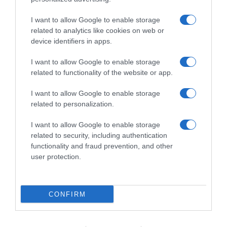
I want to allow Google to enable storage
related to analytics like cookies on web or
device identifiers in apps.
ΟΙΚΟΝΟΜΙΑ
S&P Global Ratings: Αμετάβλητη στο «ΒΒΒ»
I want to allow Google to enable storage
related to functionality of the website or app.
με σταθερό outlook η αξιολόγηση της
Ελλάδας
I want to allow Google to enable storage
related to personalization.
Τι αναφέρει στην ανακοίνωση της
I want to allow Google to enable storage
17.10.2025 - 23:29
related to security, including authentication
functionality and fraud prevention, and other
user protection.
CONFIRM