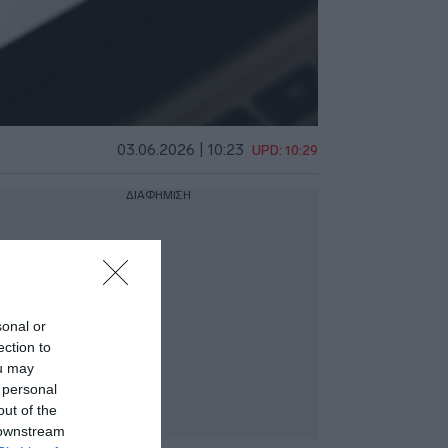
03.06.2026 | 10:23
UPD: 10:29
ΔΙΑΦΗΜΙΣΗ
sonal or
ection to
ou may
 personal
out of the
 downstream