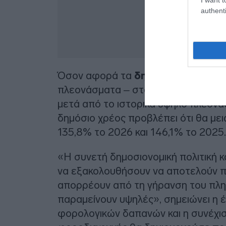
authenti
Όσον αφορά τα
δημόσια οικονομι
πλεονάσματα – στο 2,6 % του ΑΕΠ τ
μετά από το ιστορικά υψηλό πλεόνα
δημόσιο χρέος προβλέπει ότι θα με
135,8% το 2026 και 146,1% το 2025.
«Η συνετή δημοσιονομική πολιτική κ
να εξακολουθήσουν να αποτελούν π
απορρέουν από τη γήρανση του πληθ
παραμείνουν υψηλές», σημειώνει η 
φορολογικών δαπανών και η συνέχισ