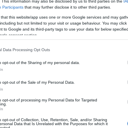
. This information may also be disclosed by us to third parties on the
IA
Participants
that may further disclose it to other third parties.
 that this website/app uses one or more Google services and may gath
including but not limited to your visit or usage behaviour. You may click 
 to Google and its third-party tags to use your data for below specifi
ogle consent section.
l Data Processing Opt Outs
νάκαμψης και Ανθεκτικότητας
, που
o opt-out of the Sharing of my personal data.
 % του ΑΕΠ το 2025 σε 4,4 % του ΑΕΠ το
In
 ενώ η αύξηση της απασχόλησης, οι
o opt-out of the Sale of my Personal Data.
ος φυσικών προσώπων και τα μέτρα για
In
την κατανάλωση, παρά τις υψηλές τιμές
ανισμό. Οι εξαγωγές αναμένεται να
to opt-out of processing my Personal Data for Targeted
ing.
ου 2026 καθώς θα βελτιώνεται η διεθνής
In
o opt-out of Collection, Use, Retention, Sale, and/or Sharing
ersonal Data that Is Unrelated with the Purposes for which it
lected.