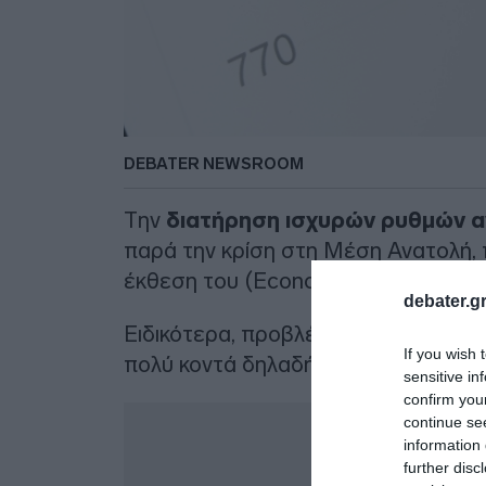
DEBATER NEWSROOM
Την
διατήρηση ισχυρών ρυθμών αν
παρά την κρίση στη Μέση Ανατολή,
έκθεση του (Economic Outlook).
debater.gr
Ειδικότερα, προβλέπει ότι το ΑΕΠ θ
If you wish 
πολύ κοντά δηλαδή στο 2,1% που δ
sensitive in
confirm you
Δ
continue se
information 
further disc