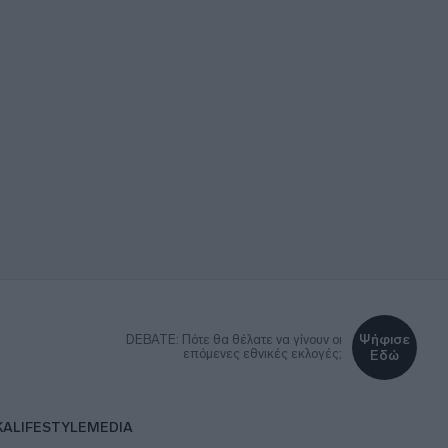
Ψήφισε
DEBATE: Πότε θα θέλατε να γίνουν οι
επόμενες εθνικές εκλογές;
Εδώ
ΚΑ
LIFESTYLE
MEDIA