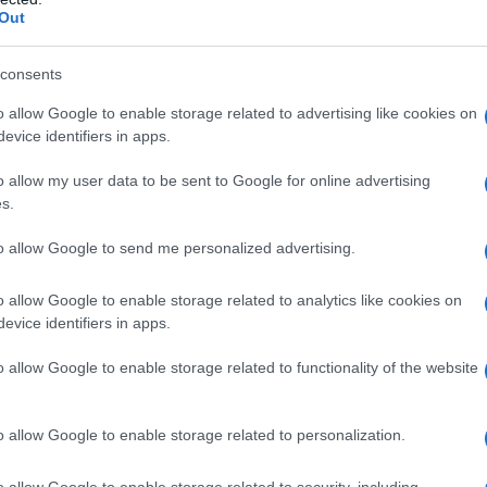
την ανάπτυξη είναι ισορροπημένοι, υπό την
Out
ιας και οι εξαγωγές από τη Μέση
εται, από το γ’ τρίμηνο. Μια καλύτερη
consents
ουρισμού θα μπορούσε να τονώσει την
o allow Google to enable storage related to advertising like cookies on
ς στην απορρόφηση των πόρων της ΕΕ ή
evice identifiers in apps.
ορές ενέργειας θα μπορούσαν να
o allow my user data to be sent to Google for online advertising
ς.
s.
εναρμονισμένο δείκτη καταναλωτή), ο
to allow Google to send me personalized advertising.
ό 2,9% το 2025 στο 4,2% εφέτος, λόγω
ια να υποχωρήσει στο 2,6% το 2027.
o allow Google to enable storage related to analytics like cookies on
evice identifiers in apps.
o allow Google to enable storage related to functionality of the website
o allow Google to enable storage related to personalization.
o allow Google to enable storage related to security, including