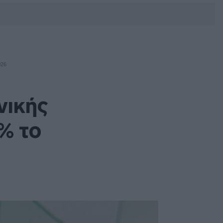
DEBATE: Πότε θα θέλατε να
γίνουν οι επόμενες εθνικές
εκλογές;
26
νικής
% το