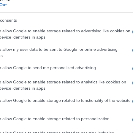
Out
αρθρώθηκε κύκλωμα που εξαπατούσε
ΠΥΥ – Συνελήφθη υποψήφιος βουλευτ
consents
νω από 405.000 ευρώ η ζημιά
o allow Google to enable storage related to advertising like cookies on
evice identifiers in apps.
τροί και φαρμακοποιοί εξέδωσαν πάνω από 5.400 εικονικέ
ταγές
o allow my user data to be sent to Google for online advertising
s.
7.2026 - 18:44
to allow Google to send me personalized advertising.
o allow Google to enable storage related to analytics like cookies on
evice identifiers in apps.
ΑΔΑ
νελήφθη 21χρονος οδηγός ταξί που χ
o allow Google to enable storage related to functionality of the website
5 ευρώ για διαδρομή από το «Ελ. Βενι
ο κέντρο της Αθήνας
o allow Google to enable storage related to personalization.
χρονικό της υπόθεσης
o allow Google to enable storage related to security, including