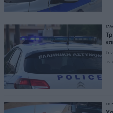
ΕΛΛ
Τρ
κα
Συν
03.0
ΧΩΡ
Χα