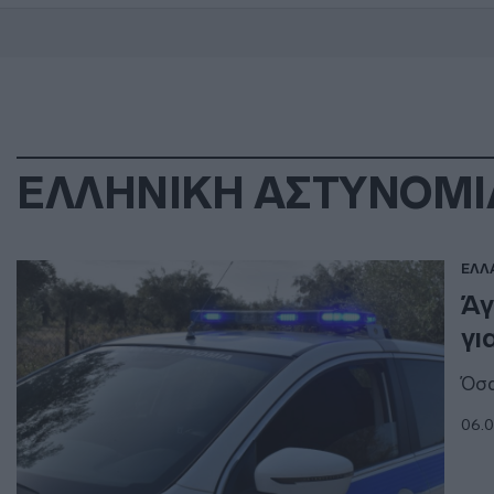
ΕΛΛΗΝΙΚΗ ΑΣΤΥΝΟΜΙ
ΕΛΛ
Άγ
γι
Όσα
06.0