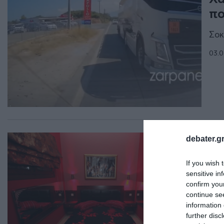
πο
Σοκ
03.0
ΕΛΛ
debater.gr
«Ν
If you wish 
Αθ
sensitive in
άτ
confirm you
continue se
Κατ
information 
further disc
03.0