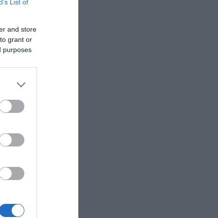
B’s List of
er and store
to grant or
ed purposes
δη
ς του