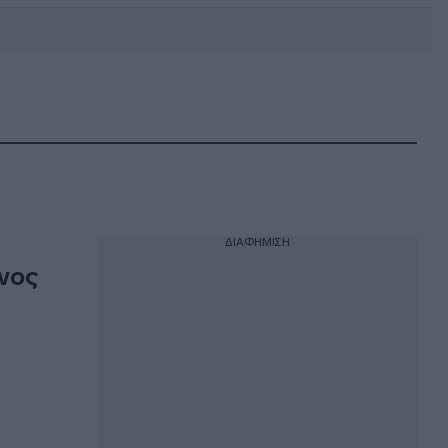
DEBATE: Πότε θα θέλατε να
γίνουν οι επόμενες εθνικές
εκλογές;
ΔΙΑΦΗΜΙΣΗ
νος