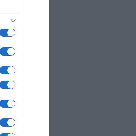
 τον
ής,
ς
ρέωσε
ζέλος»