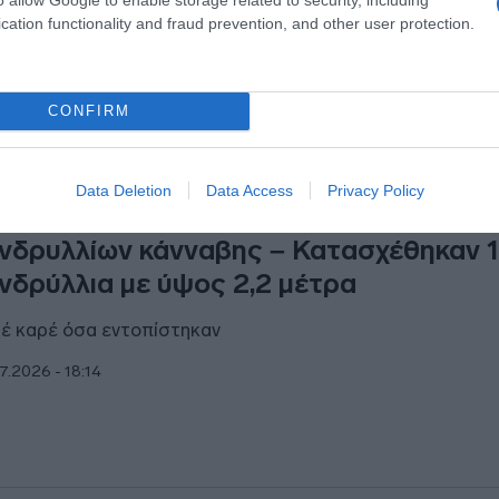
cation functionality and fraud prevention, and other user protection.
7.2026 - 18:23
CONFIRM
ΑΔΑ
Data Deletion
Data Access
Privacy Policy
σσηνία: Εντοπίστηκε μεγάλη φυτεία
νδρυλλίων κάνναβης – Κατασχέθηκαν 1
νδρύλλια με ύψος 2,2 μέτρα
έ καρέ όσα εντοπίστηκαν
7.2026 - 18:14