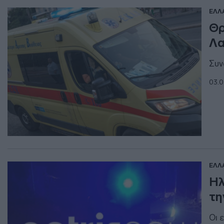
ΕΛΛ
Θρ
Λα
Συν
03.0
ΕΛΛ
Ηλ
τη
Οι 