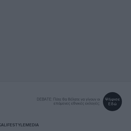
Ψήφισε
DEBATE: Πότε θα θέλατε να γίνουν οι
επόμενες εθνικές εκλογές;
Εδώ
ΚΑ
LIFESTYLE
MEDIA