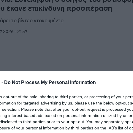
υ έκανε επικίνδυνη προσπέραση
άρει το βίντεο ντοκουμέντο
7.2026 - 21:57
ΑΔΑ
 -
Do Not Process My Personal Information
του» σε οίκους ανοχής σε περιοχές τη
to opt-out of the sale, sharing to third parties, or processing of your per
ήνας και της Καλλιθέας – Συνελήφθησ
formation for targeted advertising by us, please use the below opt-out s
ομα
r selection. Please note that after your opt-out request is processed y
eing interest-based ads based on personal information utilized by us or
ασχέθηκαν 1.535 ευρώ
disclosed to third parties prior to your opt-out. You may separately opt-
losure of your personal information by third parties on the IAB’s list of
7.2026 - 21:43