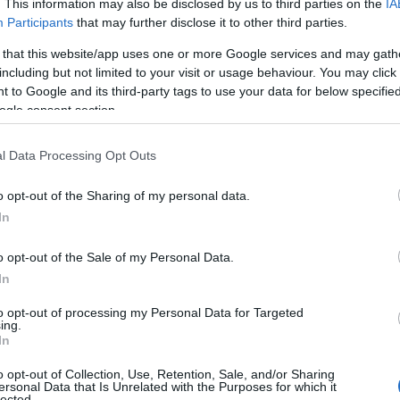
. This information may also be disclosed by us to third parties on the
IA
Participants
that may further disclose it to other third parties.
 that this website/app uses one or more Google services and may gath
including but not limited to your visit or usage behaviour. You may click 
 to Google and its third-party tags to use your data for below specifi
ogle consent section.
ΑΔΑ
ντεο ντοκουμέντο από την εμπρηστική
l Data Processing Opt Outs
ίθεση στο σπίτι του Σάββα Αναστασιά
o opt-out of the Sharing of my personal data.
ην Θεσσαλονίκη – Καρέ καρέ οι κινήσει
In
άστη
o opt-out of the Sale of my Personal Data.
εχίζονται οι έρευνες των Αρχών
In
7.2026 - 20:44
to opt-out of processing my Personal Data for Targeted
ing.
In
o opt-out of Collection, Use, Retention, Sale, and/or Sharing
ersonal Data that Is Unrelated with the Purposes for which it
ΑΔΑ
lected.