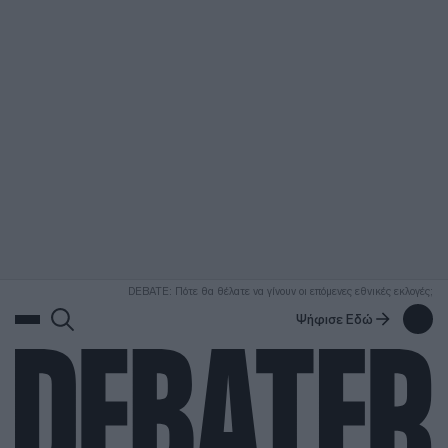
ΑΝΑΖΗΤΗΣΗ
DEBATE: Πότε θα θέλατε να γίνουν οι επόμενες εθνικές εκλογές;
Ψήφισε Εδώ