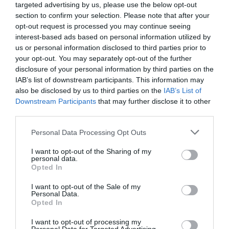
ΑΘΛΗΤΙΚΑ
targeted advertising by us, please use the below opt-out
section to confirm your selection. Please note that after your
Αστέρας Τρίπολης – Πανσερραϊκός 0-1:
opt-out request is processed you may continue seeing
“Τρίποντη” ανάσα για την ομάδα των Σερρών
interest-based ads based on personal information utilized by
us or personal information disclosed to third parties prior to
Με δέκα παίκτες από το 30' οι γηπεδούχοι
your opt-out. You may separately opt-out of the further
08.03.2026 - 18:01
disclosure of your personal information by third parties on the
IAB’s list of downstream participants. This information may
also be disclosed by us to third parties on the
IAB’s List of
Downstream Participants
that may further disclose it to other
third parties.
Please note that this website/app uses one or more Google
Personal Data Processing Opt Outs
services and may gather and store information including but
not limited to your visit or usage behaviour. You may click to
I want to opt-out of the Sharing of my
personal data.
grant or deny consent to Google and its third-party tags to
Opted In
use your data for below specified purposes in below Google
consent section.
I want to opt-out of the Sale of my
Personal Data.
Opted In
I want to opt-out of processing my