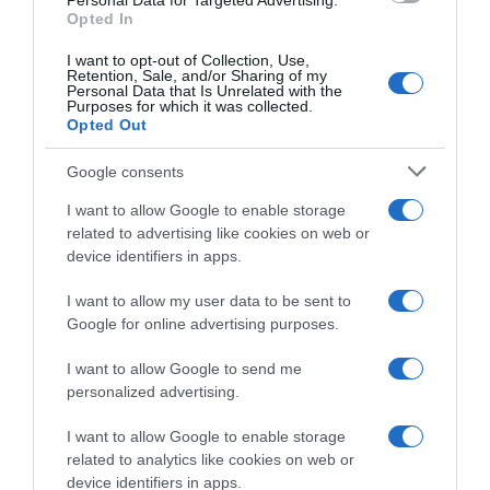
Personal Data for Targeted Advertising.
Opted In
ΑΘΛΗΤΙΚΑ
I want to opt-out of Collection, Use,
ΠΑΟΚ – Αστέρας Τρίπολης 2-0: Άφησε πίσω
Retention, Sale, and/or Sharing of my
την Θέλτα και επέστρεψε στις νίκες
Personal Data that Is Unrelated with the
Purposes for which it was collected.
Opted Out
Μετά την ισοπαλία με την ΑΕΛ
Google consents
01.03.2026 - 21:17
I want to allow Google to enable storage
related to advertising like cookies on web or
device identifiers in apps.
I want to allow my user data to be sent to
Google for online advertising purposes.
I want to allow Google to send me
personalized advertising.
I want to allow Google to enable storage
related to analytics like cookies on web or
device identifiers in apps.