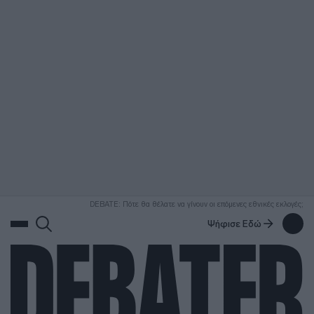
ΑΝΑΖΗΤΗΣΗ
DEBATE: Πότε θα θέλατε να γίνουν οι επόμενες εθνικές εκλογές;
Ψήφισε Εδώ