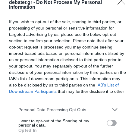
debater.gr -
Do Not Process My Personal
Information
If you wish to opt-out of the sale, sharing to third parties, or
processing of your personal or sensitive information for
targeted advertising by us, please use the below opt-out
section to confirm your selection. Please note that after your
opt-out request is processed you may continue seeing
ΕΛΛΑΔΑ
interest-based ads based on personal information utilized by
Αχαρνές: Στα «δίχτυα» της ΕΛ.ΑΣ. όχημα με
us or personal information disclosed to third parties prior to
δυνατά ηχεία
your opt-out. You may separately opt-out of the further
disclosure of your personal information by third parties on the
Συνελήφθη ένας 25χρονος
IAB’s list of downstream participants. This information may
also be disclosed by us to third parties on the
IAB’s List of
24.04.2026 - 15:09
Downstream Participants
that may further disclose it to other
third parties.
Please note that this website/app uses one or more Google
Personal Data Processing Opt Outs
services and may gather and store information including but
not limited to your visit or usage behaviour. You may click to
I want to opt-out of the Sharing of my
personal data.
grant or deny consent to Google and its third-party tags to
Opted In
use your data for below specified purposes in below Google