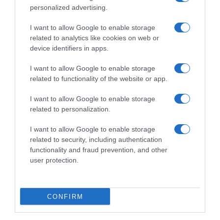
personalized advertising.
I want to allow Google to enable storage
related to analytics like cookies on web or
device identifiers in apps.
I want to allow Google to enable storage
related to functionality of the website or app.
I want to allow Google to enable storage
related to personalization.
ΕΛΛΑΔΑ
Τροχαίο δυστύχημα στις Αχαρνές: Νταλίκα
I want to allow Google to enable storage
related to security, including authentication
παρέσυρε και σκότωσε πεζή
functionality and fraud prevention, and other
user protection.
Η γυναίκα προσπάθησε να διασχίσει κάθετα τον
δρόμο
08.04.2026 - 08:24
CONFIRM