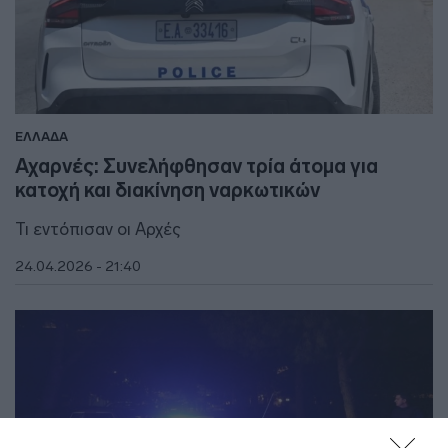
ΕΛΛΑΔΑ
Αχαρνές: Συνελήφθησαν τρία άτομα για
κατοχή και διακίνηση ναρκωτικών
Τι εντόπισαν οι Αρχές
24.04.2026 - 21:40