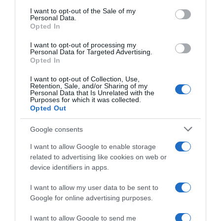
consent section.
I want to opt-out of the Sale of my
Personal Data.
Opted In
I want to opt-out of processing my
Personal Data for Targeted Advertising.
Opted In
I want to opt-out of Collection, Use,
Retention, Sale, and/or Sharing of my
ΕΛΛΑΔΑ
Personal Data that Is Unrelated with the
Purposes for which it was collected.
Αχαρνές: Κατασχέθηκαν περισσότερες από
Opted Out
22.000 κροτίδες και 300 πυροτεχνήματα από
κατάστημα
Google consents
I want to allow Google to enable storage
Τι εντόπισαν οι Αρχές
related to advertising like cookies on web or
device identifiers in apps.
09.04.2026 - 16:46
I want to allow my user data to be sent to
Google for online advertising purposes.
I want to allow Google to send me