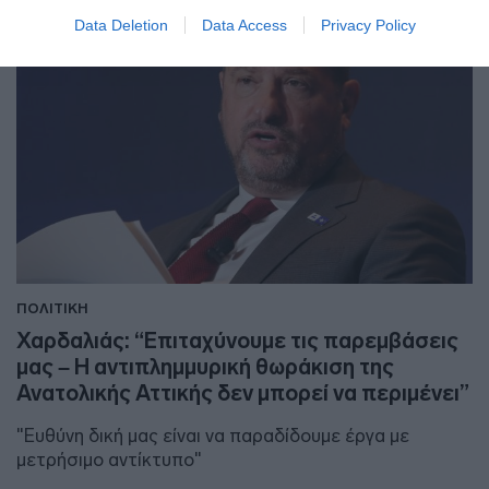
Data Deletion
Data Access
Privacy Policy
ΠΟΛΙΤΙΚΗ
Χαρδαλιάς: “Επιταχύνουμε τις παρεμβάσεις
μας – Η αντιπλημμυρική θωράκιση της
Ανατολικής Αττικής δεν μπορεί να περιμένει”
"Ευθύνη δική μας είναι να παραδίδουμε έργα με
μετρήσιμο αντίκτυπο"