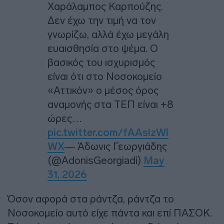
Χαράλαμπος Καρπούζης.
Δεν έχω την τιμή να τον
γνωρίζω, αλλά έχω μεγάλη
ευαισθησία στο ψέμα. Ο
βασικός του ισχυρισμός
είναι ότι στο Νοσοκομείο
«Αττικόν» ο μέσος όρος
αναμονής στα ΤΕΠ είναι +8
ώρες…
pic.twitter.com/fAAslzWl
WX
— Άδωνις Γεωργιάδης
(@AdonisGeorgiadi)
May
31, 2026
Όσον αφορά στα ράντζα, ράντζα το
Νοσοκομείο αυτό είχε πάντα και επί ΠΑΣΟΚ.