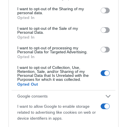
services and may gather and store information including but
not limited to your visit or usage behaviour. You may click to
I want to opt-out of the Sharing of my
personal data.
ΑΔΩΝΙΣ ΓΕΩΡΓΙΑΔΗΣ
ΕΣΥ
ΠΑΣΟΚ
grant or deny consent to Google and its third-party tags to
Opted In
use your data for below specified purposes in below Google
ΔΙΑΦΗΜΙΣΗ
consent section.
I want to opt-out of the Sale of my
Personal Data.
Opted In
I want to opt-out of processing my
Personal Data for Targeted Advertising.
Opted In
I want to opt-out of Collection, Use,
Retention, Sale, and/or Sharing of my
Personal Data that Is Unrelated with the
Purposes for which it was collected.
Opted Out
Google consents
ΣΧΟΛΙΑ
I want to allow Google to enable storage
related to advertising like cookies on web or
device identifiers in apps.