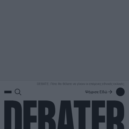
ΑΝΑΖΗΤΗΣΗ
DEBATE: Πότε θα θέλατε να γίνουν οι επόμενες εθνικές εκλογές;
Ψήφισε Εδώ