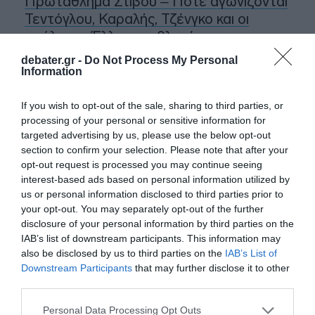
Πρωτάθλημα Στίβου – Πότε αγωνίζονται
Τεντόγλου, Καραλής, Τζένγκο και οι
υπόλοιποι Έλληνες αθλητές
debater.gr -
Do Not Process My Personal
Μαύρη Θάλασσα: Η εμπορική ναυτιλία
Information
στην πρώτη γραμμή ενός ακήρυχτου
πολέμου
If you wish to opt-out of the sale, sharing to third parties, or
processing of your personal or sensitive information for
5G παντού, 6G στον ορίζοντα: Πού
targeted advertising by us, please use the below opt-out
βρίσκεται η Ελλάδα στη μεγάλη
section to confirm your selection. Please note that after your
τεχνολογική μετάβαση
opt-out request is processed you may continue seeing
interest-based ads based on personal information utilized by
Ο “χάρτης” των πληρωμών από τον e-
us or personal information disclosed to third parties prior to
ΕΦΚΑ και τη ΔΥΠΑ έως τις 14 Αυγούστου
your opt-out. You may separately opt-out of the further
disclosure of your personal information by third parties on the
IAB’s list of downstream participants. This information may
also be disclosed by us to third parties on the
IAB’s List of
Ακολούθησε το debater.gr στο
Google News
και μάθετε πρώτοι όλες τις ειδήσεις
Downstream Participants
that may further disclose it to other
third parties.
Please note that this website/app uses one or more Google
Personal Data Processing Opt Outs
Share
Tweet