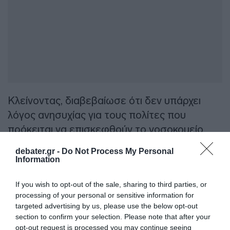
Κλείνοντας, διαβεβαίωσε ότι δεν υπάρχει
λόγος ανησυχίας για τους πολίτες που
πρόκειται να επισκεφθούν το νοσοκομείο
Αττικόν.
debater.gr -
Do Not Process My Personal
Information
Προσθήκη ως προτεινόμενη
If you wish to opt-out of the sale, sharing to third parties, or
πηγή στην Google
processing of your personal or sensitive information for
targeted advertising by us, please use the below opt-out
section to confirm your selection. Please note that after your
Ειδήσεις σήμερα
opt-out request is processed you may continue seeing