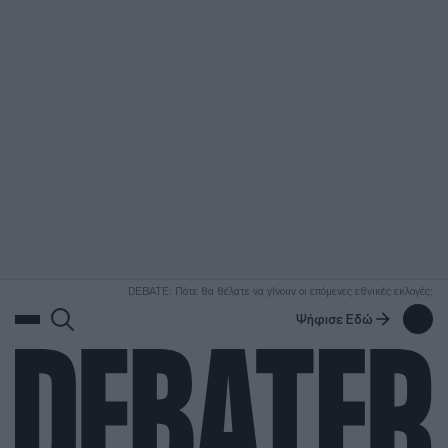
ΑΝΑΖΗΤΗΣΗ
DEBATE: Πότε θα θέλατε να γίνουν οι επόμενες εθνικές εκλογές;
Ψήφισε Εδώ