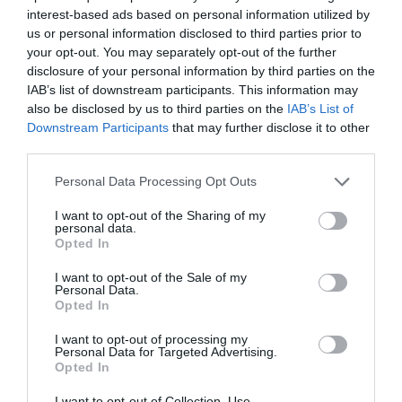
interest-based ads based on personal information utilized by
us or personal information disclosed to third parties prior to
Συνεδρίασε η Επιτροπή Εκτίμησης
your opt-out. You may separately opt-out of the further
Κινδύνου λόγω των υψηλών θερμοκρασιών
disclosure of your personal information by third parties on the
και της ενίσχυσης των ανέμων
IAB’s list of downstream participants. This information may
also be disclosed by us to third parties on the
IAB’s List of
Τραμπ: Προσφεύγει στο Ανώτατο
Downstream Participants
that may further disclose it to other
Δικαστήριο για το μπλόκο στην αίθουσα
third parties.
χορού στον Λευκό Οίκο – “Εθνική ντροπή”
Please note that this website/app uses one or more Google
Personal Data Processing Opt Outs
services and may gather and store information including but
Μυστράς: Με ψυχολογικά προβλήματα ο
not limited to your visit or usage behaviour. You may click to
I want to opt-out of the Sharing of my
55χρονος που έκρυψε τον νεκρό πατέρα
personal data.
grant or deny consent to Google and its third-party tags to
του σε καταψύκτη – Τι υποστηρίζει ο
Opted In
use your data for below specified purposes in below Google
δικηγόρος του
consent section.
I want to opt-out of the Sale of my
Personal Data.
Ινφαντίνο: Διαψεύδει τις καταγγελίες
Opted In
περί… ερωμένης και αποζημίωσή της από
I want to opt-out of processing my
την UEFA
Personal Data for Targeted Advertising.
Opted In
I want to opt-out of Collection, Use,