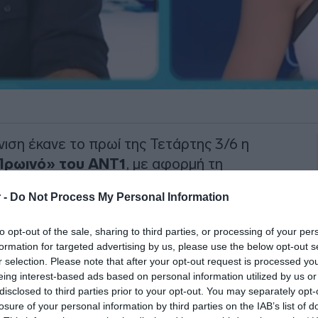
ιση έκανε το πρωί της Τετάρτης 3/6 η
Πρωινό» του ΑΝΤ1
, με αφορμή τη
ίστα του Ολυμπιακού Τόμας Γουόκαπ
 -
Do Not Process My Personal Information
to opt-out of the sale, sharing to third parties, or processing of your per
ογράφος και σύντροφος του
Γιώργου
formation for targeted advertising by us, please use the below opt-out s
, με τον Γιώργο Λιάγκα να την
r selection. Please note that after your opt-out request is processed y
α χαλαρώσει, λέγοντάς της με χιούμορ να
eing interest-based ads based on personal information utilized by us or
disclosed to third parties prior to your opt-out. You may separately opt-
losure of your personal information by third parties on the IAB’s list of