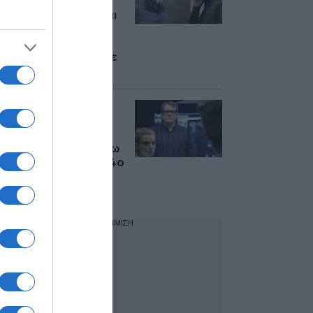
οργάνωση έχει
πλοκάμια παντού και
απειλεί τον
οποιονδήποτε – Το
6ο επεισόδιο απόψε
στον ΑΝΤ1
«Έτερος Εγώ:
Κάθαρσις»: Ένα
ένταλμα σύλληψης
φέρνει τα πάνω κάτω
στην υπόθεση – Το 4o
επεισόδιο απόψε
στον ΑΝΤ1
ΔΙΑΦΗΜΙΣΗ