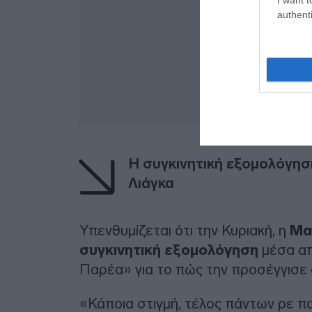
authenti
Η συγκινητική εξομολόγησ
Λιάγκα
Υπενθυμίζεται ότι την Κυριακή, η
Μα
συγκινητική εξομολόγηση
μέσα απ
Παρέα» για το πώς την προσέγγισε ο
«Κάποια στιγμή, τέλος πάντων ρε παι