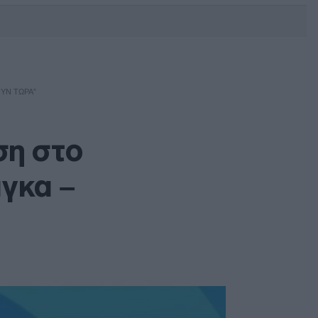
DEBATE: Πότε θα θέλατε να
γίνουν οι επόμενες εθνικές
εκλογές;
ΟΥΝ ΤΏΡΑ”
ση στο
άγκα –