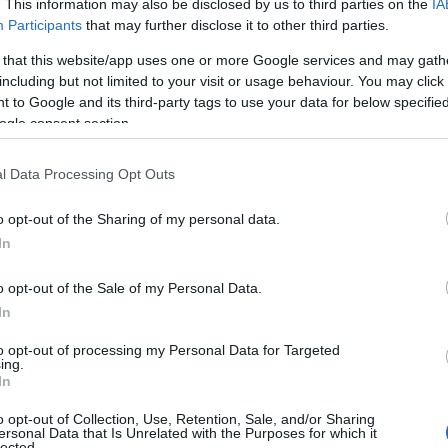
. This information may also be disclosed by us to third parties on the
IA
ΙΑΦΗΜΙΣΗ
Participants
that may further disclose it to other third parties.
 that this website/app uses one or more Google services and may gath
including but not limited to your visit or usage behaviour. You may click 
 to Google and its third-party tags to use your data for below specifi
ogle consent section.
l Data Processing Opt Outs
o opt-out of the Sharing of my personal data.
In
o opt-out of the Sale of my Personal Data.
 περνάει κάποιος την πόρτα του
In
ε η
Μαρία Αντωνά
, προκαλώντας γέλια
to opt-out of processing my Personal Data for Targeted
ing.
In
τορία
» είπε με τη σειρά της η
Φωτεινή
o opt-out of Collection, Use, Retention, Sale, and/or Sharing
σχολιάζοντας την κοινή τηλεοπτική
ersonal Data that Is Unrelated with the Purposes for which it
lected.