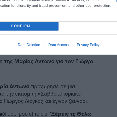
cation functionality and fraud prevention, and other user protection.
CONFIRM
Data Deletion
Data Access
Privacy Policy
η της Μαρίας Αντωνά για τον Γιώργο
ρία Αντωνά
προχώρησε σε μια
ό την εκπομπή «Σαββατοκύριακο
 Γιώργος Λιάγκας και έγιναν ζευγάρι.
δί μου, μου είπε ότι
“Ξέρεις τι; Θέλω