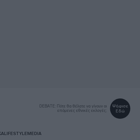
Ψήφισε
DEBATE: Πότε θα θέλατε να γίνουν οι
επόμενες εθνικές εκλογές;
Εδώ
ΚΑ
LIFESTYLE
MEDIA