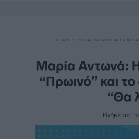
DEBATER.GR
/
MEDIA
/
ΜΑΡΊΑ ΑΝΤΩΝΆ: Η ΑΙΦΝΙΔΙ
Μαρία Αντωνά: Η
“Πρωινό” και το
“Θα 
Βγήκε σε "π