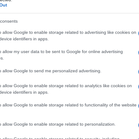
ίπε: «
Θα λυσσάξουν όλοι τώρα, θα
Out
είναι μαζί κτλ…
».
consents
o allow Google to enable storage related to advertising like cookies on
evice identifiers in apps.
o allow my user data to be sent to Google for online advertising
s.
to allow Google to send me personalized advertising.
οπτικής τους συνύπαρξης, το κλίμα ήταν
o allow Google to enable storage related to analytics like cookies on
 ραδιοφωνική παραγωγό να προλογίζει
evice identifiers in apps.
ασφάλισε με τον Τόμας Γουόκαπ, έναν
o allow Google to enable storage related to functionality of the website
ς πορείας του Ολυμπιακού.
o allow Google to enable storage related to personalization.
o allow Google to enable storage related to security, including