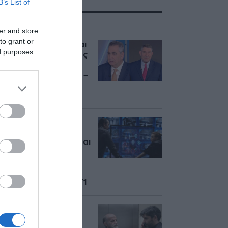
B’s List of
ΣΧΕΤΙΚΑ ΜΕ:ΑΝΤ1
er and store
to grant or
Ο Βασίλης Χιώτης και
ed purposes
ο Άκης Παυλόπουλος
το νέο δίδυμο του
“Καλημέρα Ελλάδα” –
Η ανακοίνωση του
ΑΝΤ1
«Έτερος Εγώ:
Κάθαρσις»: Η
οργάνωση εμπλέκεται
με κάποιο τρόπο με
το Πανεπιστήμιο –
Μην χάσετε το 7ο
επεισόδιο στον ANT1
«Έτερος Εγώ:
Κάθαρσις»: Η