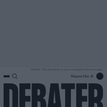
ΑΝΑΖΗΤΗΣΗ
DEBATE: Πότε θα θέλατε να γίνουν οι επόμενες εθνικές εκλογές;
Ψήφισε Εδώ