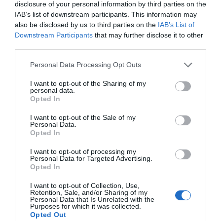
disclosure of your personal information by third parties on the
IAB’s list of downstream participants. This information may
also be disclosed by us to third parties on the
IAB’s List of
Downstream Participants
that may further disclose it to other
Προσθήκη ως προτεινόμενη
third parties.
πηγή στην Google
Please note that this website/app uses one or more Google
Personal Data Processing Opt Outs
services and may gather and store information including but
not limited to your visit or usage behaviour. You may click to
I want to opt-out of the Sharing of my
Ειδήσεις σήμερα
personal data.
grant or deny consent to Google and its third-party tags to
Opted In
use your data for below specified purposes in below Google
Συντάξεις Σεπτεμβρίου 2026: Πότε
consent section.
I want to opt-out of the Sale of my
Personal Data.
αναμένεται να πληρωθούν μισθωτοί και μη
Opted In
μισθωτοί
I want to opt-out of processing my
Πάνω από 300 έλεγχοι στις παραλίες με
Personal Data for Targeted Advertising.
Opted In
drones και MyCoast – Πρόστιμα έως
73.000 ευρώ και σφραγίσεις επιχειρήσεων
I want to opt-out of Collection, Use,
Retention, Sale, and/or Sharing of my
Personal Data that Is Unrelated with the
Θεοδωρικάκος: “Συμβάλλουμε στην εθνική
Purposes for which it was collected.
ασφάλεια της πατρίδας μας με νέο
Opted Out