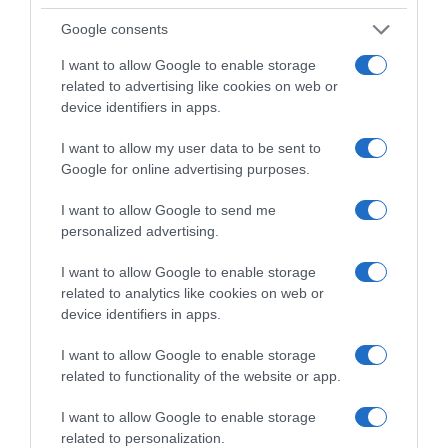
αναπτυξιακό καθεστώς για την Άμυνα”
Google consents
Οκτώ χρήσιμες οδηγίες για την ασφάλεια
I want to allow Google to enable storage
στο νερό από τον Ελληνικό Ερυθρό
related to advertising like cookies on web or
Σταυρό
device identifiers in apps.
I want to allow my user data to be sent to
Ακολούθησε το debater.gr στο
Google News
Google for online advertising purposes.
και μάθετε πρώτοι όλες τις ειδήσεις
I want to allow Google to send me
personalized advertising.
Share
Tweet
I want to allow Google to enable storage
related to analytics like cookies on web or
ΓΕΝΕΘΛΙΑ
ΓΙΩΡΓΟΣ ΛΙΑΓΚΑΣ
ΖΕΥΓΑΡΙΑ
device identifiers in apps.
ΜΑΡΙΑ ΑΝΤΩΝΑ
I want to allow Google to enable storage
ΔΙΑΦΗΜΙΣΗ
related to functionality of the website or app.
I want to allow Google to enable storage
related to personalization.