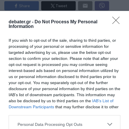
Share
Tweet
ΕΓΚΥΜΟΣΥΝΗ
ΕΓΚΥΟΣ
ΚΑΤΕΡΙΝΑ ΚΑΙΝΟΥΡΓΙΟΥ
debater.gr -
Do Not Process My Personal
Information
ΠΑΡΟΥΣΙΑΣΤΕΣ
ΣΤΕΦΑΝΟΣ ΚΩΝΣΤΑΝΤΙΝΙΔΗΣ
If you wish to opt-out of the sale, sharing to third parties, or
ΔΙΑΦΗΜΙΣΗ
processing of your personal or sensitive information for
targeted advertising by us, please use the below opt-out
section to confirm your selection. Please note that after your
opt-out request is processed you may continue seeing
interest-based ads based on personal information utilized by
us or personal information disclosed to third parties prior to
your opt-out. You may separately opt-out of the further
disclosure of your personal information by third parties on the
IAB’s list of downstream participants. This information may
also be disclosed by us to third parties on the
IAB’s List of
Downstream Participants
that may further disclose it to other
third parties.
ΣΧΟΛΙΑ
Please note that this website/app uses one or more Google
Personal Data Processing Opt Outs