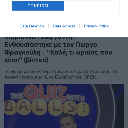
CONFIRM
Data Deletion
Data Access
Privacy Policy
MEDIA
Μαριάννα Γεωργαντή:
Ενθουσιάστηκε με τον Γιώργο
Φραγκούλη – “Καλέ, τι ωραίος που
είναι” (βίντεο)
Το χιουμοριστικό στιγμιότυπο εκτυλίχθηκε στον αέρα της
πρωινής εκπομπής "Ώρα Ελλάδος" του OPEN