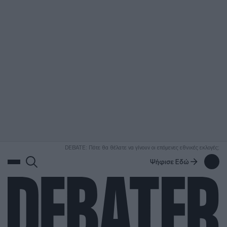
ΑΝΑΖΗΤΗΣΗ
DEBATE: Πότε θα θέλατε να γίνουν οι επόμενες εθνικές εκλογές;
Ψήφισε Εδώ