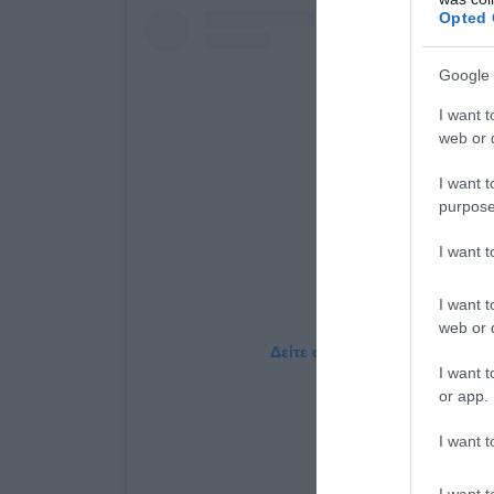
Opted 
Google 
I want t
web or d
I want t
purpose
I want 
I want t
web or d
Δείτε αυτή τη δημοσίευση στο
I want t
or app.
I want t
I want t