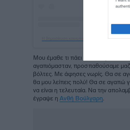
authenti
Η δημοσίευση κοινοποιήθηκε από το χρήστη Anth
Μου έμαθε τι πάει να πει
προσπάθε
αγαπιόμασταν, προσπαθούσαμε μαζί 
βόλτες. Με άφησες νωρίς. Θα σε αγ
θα μου λείπεις πολύ! Θα σε αγαπώ γ
να είναι η τελευταία. Να την απολα
έγραψε η
Ανθή Βούλγαρη
.