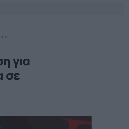
DEBATE: Πότε θα θέλατε να
γίνουν οι επόμενες εθνικές
εκλογές;
ΆΝΤΑ”
η για
α σε