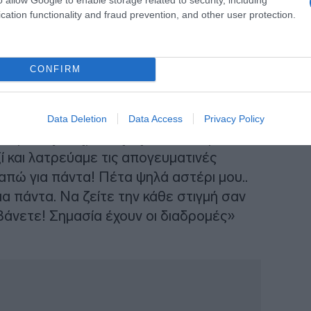
cation functionality and fraud prevention, and other user protection.
CONFIRM
i Voulgari (@anthivoulgari)
Data Deletion
Data Access
Privacy Policy
ια, υπομονή, θέληση
. Τσακωνόμασταν,
και λατρεύαμε τις απογευματινές
απώ για πάντα! Πέτα ψηλά αστέρι μου..
ια πάντα. Να ζείτε την κάθε στιγμή σαν
μβάνετε! Σημασία έχουν οι διαδρομές»