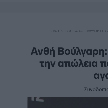
DEBATER.GR
/
MEDIA
/
ΑΝΘΉ ΒΟΎΛΓΑΡΗ: Η ΣΥ
Ανθή Βούλγαρη: 
την απώλεια π
αγ
Συνοδοιπό