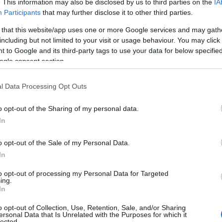
. This information may also be disclosed by us to third parties on the
IA
Participants
that may further disclose it to other third parties.
 that this website/app uses one or more Google services and may gath
including but not limited to your visit or usage behaviour. You may click 
 to Google and its third-party tags to use your data for below specifi
ogle consent section.
l Data Processing Opt Outs
o opt-out of the Sharing of my personal data.
In
ναθλητή μου, την ομάδα μου, το όνειρο
o opt-out of the Sale of my Personal Data.
 μου άλογο! Τον Dream!
Έφυγε
In
ώρα του έλεγα καληνύχτα με ένα φιλί και
ι η ψυχή μου. Ο Dream ήταν μέλος της
to opt-out of processing my Personal Data for Targeted
ing.
στις δύσκολες μέρες μου. Υπέροχος
In
o opt-out of Collection, Use, Retention, Sale, and/or Sharing
ersonal Data that Is Unrelated with the Purposes for which it
lected.