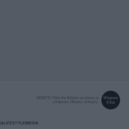
Ψήφισε
DEBATE: Πότε θα θέλατε να γίνουν οι
επόμενες εθνικές εκλογές;
Εδώ
ΚΑ
LIFESTYLE
MEDIA