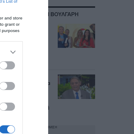
B’s List of
ΣΧΕΤΙΚΑ ΜΕ:ΑΝΘΗ ΒΟΥΛΓΑΡΗ
er and store
to grant or
Τίτλοι τέλους για το
ed purposes
«Κοινωνία Ώρα
MEGA» – Πότε
επιστρέφουν
Ιορδάνης
Χασαπόπουλος και
Ανθή Βούλγαρη
Ιορδάνης
Χασαπόπουλος: “Θα
κάνω ένα μικρό
χειρουργείο” – “Του
χρόνου θέλει να
χορεύει” είπε η Ανθή
Βούλγαρη
ΔΙΑΦΗΜΙΣΗ