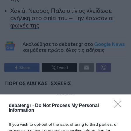
Χανιά: Νεαρός Παλαιστίνιος κλείδωσε
ανήλικη στο σπίτι του – Την έσωσαν οι
φωνές της
Ακολούθησε το debater.gr στο
Google News
και μάθετε πρώτοι όλες τις ειδήσεις
Share
Tweet
ΓΙΩΡΓΟΣ ΛΙΑΓΚΑΣ
ΣΧΕΣΕΙΣ
ΔΙΑΦΗΜΙΣΗ
debater.gr -
Do Not Process My Personal
Information
If you wish to opt-out of the sale, sharing to third parties, or
processing of your personal or sensitive information for