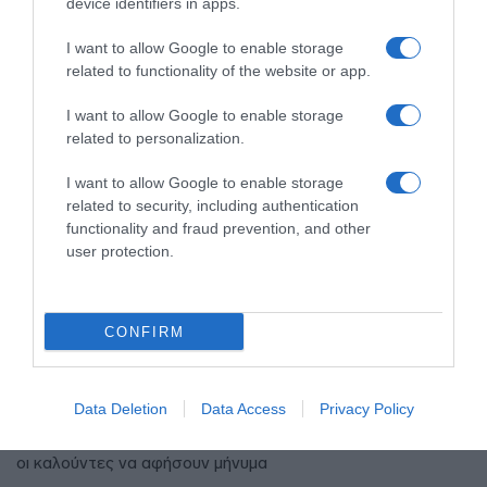
device identifiers in apps.
I want to allow Google to enable storage
related to functionality of the website or app.
I want to allow Google to enable storage
related to personalization.
I want to allow Google to enable storage
related to security, including authentication
functionality and fraud prevention, and other
user protection.
LIFESTYLE
CONFIRM
Οι Queens Of The Stone Age
δημιούργησαν τηλεφωνική γραμμή…
παραπόνων για τους θαυμαστές τους
Data Deletion
Data Access
Privacy Policy
Η τηλεφωνική γραμμή είναι διαθέσιμη 24/7 για να μπορούν
οι καλούντες να αφήσουν μήνυμα