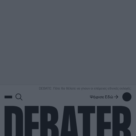
ΑΝΑΖΗΤΗΣΗ
DEBATE: Πότε θα θέλατε να γίνουν οι επόμενες εθνικές εκλογές;
Ψήφισε Εδώ