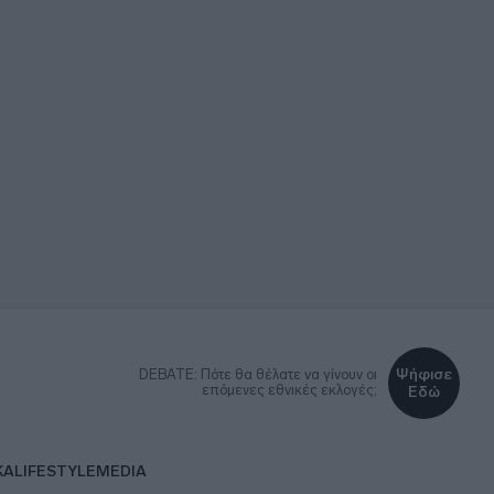
Ψήφισε
DEBATE: Πότε θα θέλατε να γίνουν οι
επόμενες εθνικές εκλογές;
Εδώ
ΚΑ
LIFESTYLE
MEDIA