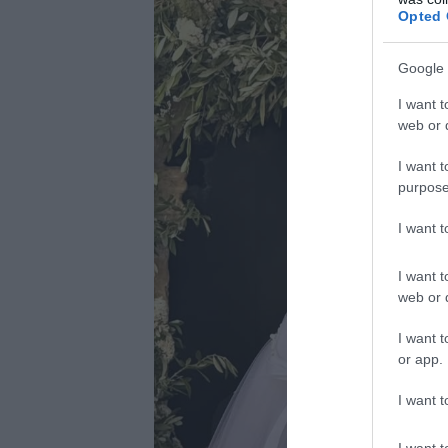
Opted 
Google 
I want t
web or d
I want t
purpose
I want 
I want t
web or d
I want t
or app.
I want t
I want t