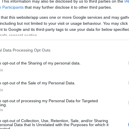
. This information may also be disclosed by us to third parties on the
IA
Participants
that may further disclose it to other third parties.
 that this website/app uses one or more Google services and may gath
including but not limited to your visit or usage behaviour. You may click 
 to Google and its third-party tags to use your data for below specifi
ogle consent section.
l Data Processing Opt Outs
o opt-out of the Sharing of my personal data.
In
o opt-out of the Sale of my Personal Data.
In
to opt-out of processing my Personal Data for Targeted
ing.
In
o opt-out of Collection, Use, Retention, Sale, and/or Sharing
ersonal Data that Is Unrelated with the Purposes for which it
lected.