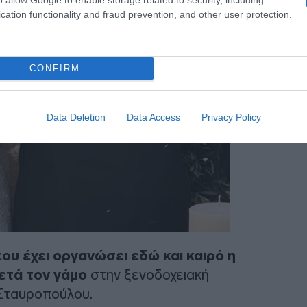
cation functionality and fraud prevention, and other user protection.
CONFIRM
Data Deletion
Data Access
Privacy Policy
ου έχει οργανώσει εδώ και καιρό η
ετά τον γάμο
στην ξενοδοχειακή
 Σταυροπούλου.