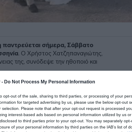
 παντρεύεται σήμερα, Σάββατο
σσηνία
. Ο Χρήστος Χατζηπαναγιώτης,
νειας της, συνόδεψε την ηθοποιό και
 -
Do Not Process My Personal Information
τικές τις λεπτομέρειες σχετικά με το
 καλεσμένους του ζευγαριού είναι οι
to opt-out of the sale, sharing to third parties, or processing of your per
ζίκης και Μαρία Μπεκατώρου. Ο
formation for targeted advertising by us, please use the below opt-out s
ιράστηκε στα social media τις πρώτες
r selection. Please note that after your opt-out request is processed y
eing interest-based ads based on personal information utilized by us or
disclosed to third parties prior to your opt-out. You may separately opt-
losure of your personal information by third parties on the IAB’s list of
ΙΑΦΗΜΙΣΗ