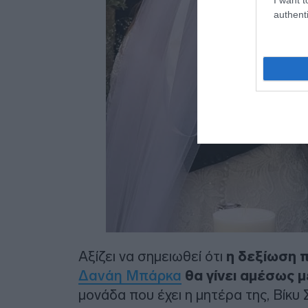
authenti
Αξίζει να σημειωθεί ότι
η δεξίωση π
Δανάη Μπάρκα
θα γίνει αμέσως μ
μονάδα που έχει η μητέρα της, Βίκυ