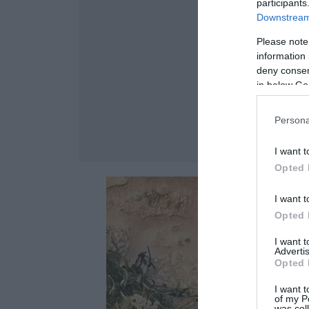
participants
Downstream 
Please note
information 
deny consent
in below Go
Persona
I want t
Opted 
I want t
Opted 
I want 
Advertis
Opted 
I want t
of my P
was col