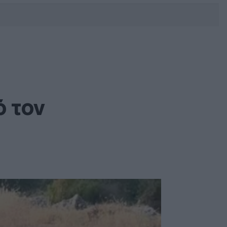
DEBATE: Πότε θα θέλατε να
γίνουν οι επόμενες εθνικές
εκλογές;
ό τον