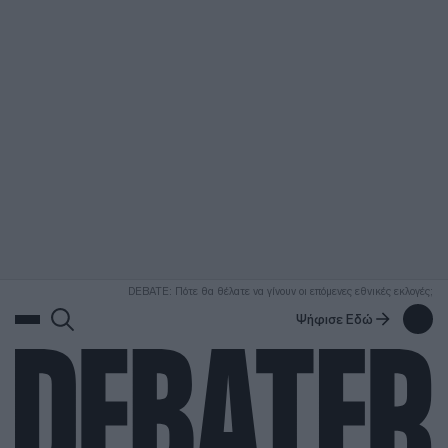
ΑΝΑΖΗΤΗΣΗ
DEBATE: Πότε θα θέλατε να γίνουν οι επόμενες εθνικές εκλογές;
Ψήφισε Εδώ