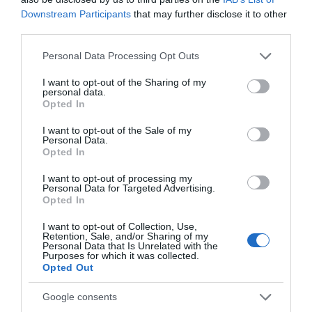
Downstream Participants
that may further disclose it to other
ΕΛΛΑΔΑ
third parties.
Please note that this website/app uses one or more Google
Personal Data Processing Opt Outs
services and may gather and store information including but
not limited to your visit or usage behaviour. You may click to
I want to opt-out of the Sharing of my
personal data.
grant or deny consent to Google and its third-party tags to
Opted In
use your data for below specified purposes in below Google
consent section.
I want to opt-out of the Sale of my
Personal Data.
Opted In
I want to opt-out of processing my
Personal Data for Targeted Advertising.
Opted In
I want to opt-out of Collection, Use,
Retention, Sale, and/or Sharing of my
Personal Data that Is Unrelated with the
Purposes for which it was collected.
Opted Out
ΕΛΛΑΔΑ
Google consents
Χανιά: Νεαρός Παλαιστίνιος