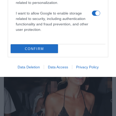
LIFESTYLE
related to personalization.
Οι Queens Of The Stone Age
I want to allow Google to enable storage
δημιούργησαν τηλεφωνική γραμμή…
related to security, including authentication
παραπόνων για τους θαυμαστές τους
functionality and fraud prevention, and other
user protection.
Η τηλεφωνική γραμμή είναι διαθέσιμη 24/7 για να μπορούν
οι καλούντες να αφήσουν μήνυμα
CONFIRM
Data Deletion
Data Access
Privacy Policy