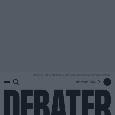
ΑΝΑΖΗΤΗΣΗ
DEBATE: Πότε θα θέλατε να γίνουν οι επόμενες εθνικές εκλογές;
Ψήφισε Εδώ