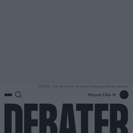
ΑΝΑΖΗΤΗΣΗ
DEBATE: Πότε θα θέλατε να γίνουν οι επόμενες εθνικές εκλογές;
Ψήφισε Εδώ