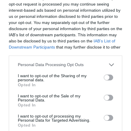
opt-out request is processed you may continue seeing
interest-based ads based on personal information utilized by
Προσθήκη ως προτεινόμενη
us or personal information disclosed to third parties prior to
πηγή στην Google
your opt-out. You may separately opt-out of the further
disclosure of your personal information by third parties on the
IAB’s list of downstream participants. This information may
also be disclosed by us to third parties on the
IAB’s List of
Ειδήσεις σήμερα
Downstream Participants
that may further disclose it to other
third parties.
Μαύρη Θάλασσα: Η εμπορική ναυτιλία
Please note that this website/app uses one or more Google
στην πρώτη γραμμή ενός ακήρυχτου
Personal Data Processing Opt Outs
services and may gather and store information including but
πολέμου
not limited to your visit or usage behaviour. You may click to
I want to opt-out of the Sharing of my
personal data.
grant or deny consent to Google and its third-party tags to
5G παντού, 6G στον ορίζοντα: Πού
Opted In
use your data for below specified purposes in below Google
βρίσκεται η Ελλάδα στη μεγάλη
consent section.
I want to opt-out of the Sale of my
τεχνολογική μετάβαση
Personal Data.
Opted In
Ο “χάρτης” των πληρωμών από τον e-
I want to opt-out of processing my
ΕΦΚΑ και τη ΔΥΠΑ έως τις 14 Αυγούστου
Personal Data for Targeted Advertising.
Opted In
Health Monitoring: Η εθνική υποδομή για