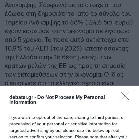
Ανάκαμψης. Σύμφωνα με τα στοιχεία που
έδωσε στη δημοσιότητα, από το σύνολο του
Ταμείου Ανάκαμψης το 68% ( 24,6 δισ. ευρώ)
έχουν εισρεύσει στην οικονομία σε λιγότερο
από 5 χρόνια. Το ποσό αυτό αντιστοιχεί στο
10,9% του ΑΕΠ (του 2023) κατατάσσοντας
την Ελλάδα στην 1η θέση μεταξύ των
κρατών μελών της ΕΕ ως προς τη σημασία
των εκταμιεύσεων στην οικονομία. Ο ίδιος
διευκρίνισε ότι το ελληνικό σχέδιο είναι
οπισθοβαρές, γι’ αυτό υπάρχει φυσιολογική
debater.gr -
Do Not Process My Personal
εξέλιξη στην υλοποίηση των έργων,
Information
δεδομένου ότι οι δαπάνες θα συνεχίσουν να
πραγματοποιούνται και το 2027, αφού η
If you wish to opt-out of the sale, sharing to third parties, or
processing of your personal or sensitive information for
τελευταία εκταμίευση θα γίνει τον Δεκέμβριο
targeted advertising by us, please use the below opt-out
του 2026.
section to confirm your selection. Please note that after your