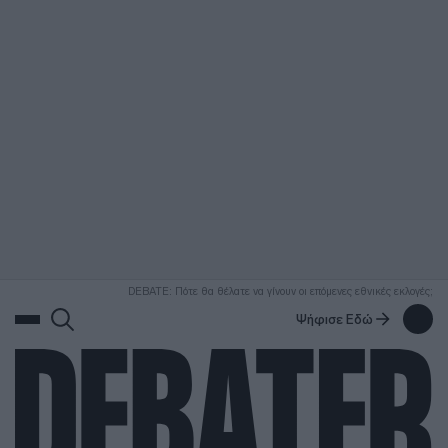
ΑΝΑΖΗΤΗΣΗ
DEBATE: Πότε θα θέλατε να γίνουν οι επόμενες εθνικές εκλογές;
Ψήφισε Εδώ