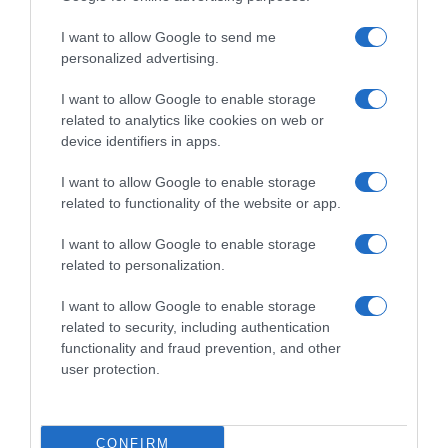
I want to allow Google to send me
personalized advertising.
ΟΙΚΟΝΟΜΙΑ
I want to allow Google to enable storage
“Ελευθέριος Βενιζέλος”: “Πέταξε”
related to analytics like cookies on web or
τον Ιούλιο η επιβατική κίνηση –
device identifiers in apps.
Διακινήθηκαν 3,93 εκατ. επιβάτες
I want to allow Google to enable storage
Αύξηση 4,7% σε σύγκριση με τον αντίστοιχο μήνα του
related to functionality of the website or app.
2025
I want to allow Google to enable storage
related to personalization.
I want to allow Google to enable storage
related to security, including authentication
functionality and fraud prevention, and other
user protection.
CONFIRM