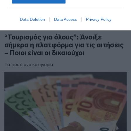
Data Deletion
Data Access
Privacy Policy
ΟΙΚΟΝΟΜΙΑ
“Τουρισμός για όλους”: Άνοιξε
σήμερα η πλατφόρμα για τις αιτήσεις
– Ποιοι είναι οι δικαιούχοι
Τα ποσά ανά κατηγορία