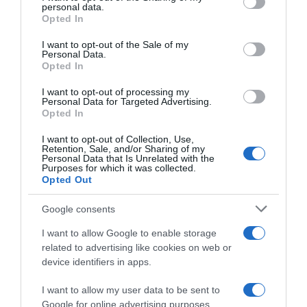
personal data.
grant or deny consent to Google and its third-party tags to
Opted In
use your data for below specified purposes in below Google
consent section.
I want to opt-out of the Sale of my
Personal Data.
Opted In
I want to opt-out of processing my
ΟΙΚΟΝΟΜΙΑ
Personal Data for Targeted Advertising.
Opted In
I want to opt-out of Collection, Use,
Retention, Sale, and/or Sharing of my
Personal Data that Is Unrelated with the
Purposes for which it was collected.
Opted Out
Google consents
I want to allow Google to enable storage
related to advertising like cookies on web or
device identifiers in apps.
I want to allow my user data to be sent to
Google for online advertising purposes.