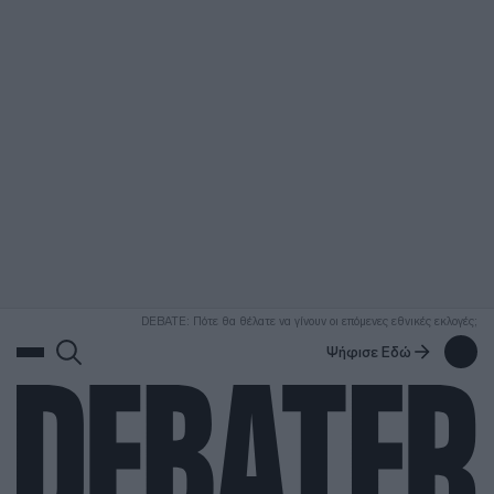
ΑΝΑΖΗΤΗΣΗ
DEBATE: Πότε θα θέλατε να γίνουν οι επόμενες εθνικές εκλογές;
Ψήφισε Εδώ