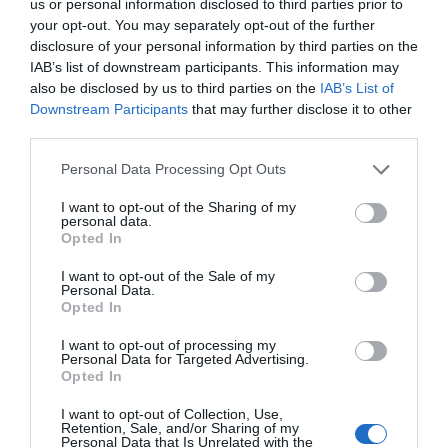
us or personal information disclosed to third parties prior to
ΣΧΟΛΙΑ
your opt-out. You may separately opt-out of the further
disclosure of your personal information by third parties on the
IAB’s list of downstream participants. This information may
also be disclosed by us to third parties on the
IAB’s List of
Downstream Participants
that may further disclose it to other
third parties.
Please note that this website/app uses one or more Google
Personal Data Processing Opt Outs
services and may gather and store information including but
not limited to your visit or usage behaviour. You may click to
I want to opt-out of the Sharing of my
personal data.
grant or deny consent to Google and its third-party tags to
Opted In
use your data for below specified purposes in below Google
consent section.
I want to opt-out of the Sale of my
Personal Data.
Opted In
I want to opt-out of processing my
Personal Data for Targeted Advertising.
Opted In
I want to opt-out of Collection, Use,
Retention, Sale, and/or Sharing of my
Personal Data that Is Unrelated with the