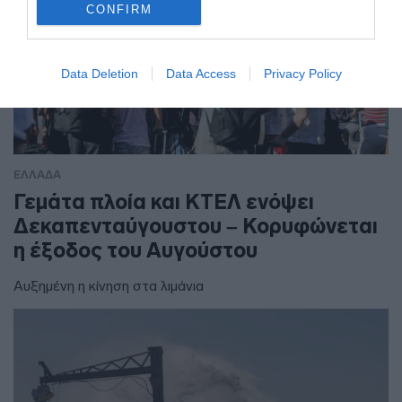
CONFIRM
Data Deletion
Data Access
Privacy Policy
ΕΛΛΑΔΑ
Γεμάτα πλοία και ΚΤΕΛ ενόψει
Δεκαπενταύγουστου – Κορυφώνεται
η έξοδος του Αυγούστου
Αυξημένη η κίνηση στα λιμάνια