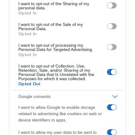
not limited to your visit or usage behaviour. You may click to
I want to opt-out of the Sharing of my
personal data.
grant or deny consent to Google and its third-party tags to
Opted In
use your data for below specified purposes in below Google
consent section.
I want to opt-out of the Sale of my
Personal Data.
Opted In
I want to opt-out of processing my
Personal Data for Targeted Advertising.
Opted In
I want to opt-out of Collection, Use,
Retention, Sale, and/or Sharing of my
Personal Data that Is Unrelated with the
Purposes for which it was collected.
ΕΛΛΑΔΑ
Opted Out
Google consents
I want to allow Google to enable storage
related to advertising like cookies on web or
device identifiers in apps.
I want to allow my user data to be sent to