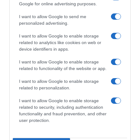
Google for online advertising purposes.
I want to allow Google to send me
personalized advertising.
I want to allow Google to enable storage
related to analytics like cookies on web or
device identifiers in apps.
ΕΛΛΑΔΑ
I want to allow Google to enable storage
related to functionality of the website or app.
Χανιά: Νεαρός Παλαιστίνιος
κλείδωσε ανήλικη στο σπίτι του – Την
I want to allow Google to enable storage
έσωσαν οι φωνές της
related to personalization.
Συνελήφθη ο δράστης
I want to allow Google to enable storage
related to security, including authentication
functionality and fraud prevention, and other
user protection.