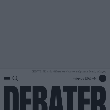
ΑΝΑΖΗΤΗΣΗ
DEBATE: Πότε θα θέλατε να γίνουν οι επόμενες εθνικές εκλογές;
Ψήφισε Εδώ