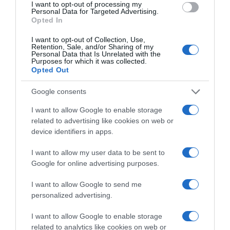
δημιούργησαν τηλεφωνική γραμμή…
I want to opt-out of processing my
Personal Data for Targeted Advertising.
παραπόνων για τους θαυμαστές τους
Opted In
I want to opt-out of Collection, Use,
Η τηλεφωνική γραμμή είναι διαθέσιμη 24/7 για να μπορούν
Retention, Sale, and/or Sharing of my
οι καλούντες να αφήσουν μήνυμα
Personal Data that Is Unrelated with the
Purposes for which it was collected.
Opted Out
Google consents
I want to allow Google to enable storage
related to advertising like cookies on web or
device identifiers in apps.
I want to allow my user data to be sent to
Google for online advertising purposes.
I want to allow Google to send me
personalized advertising.
I want to allow Google to enable storage
LIFESTYLE
related to analytics like cookies on web or