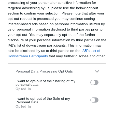
processing of your personal or sensitive information for
LIFESTYLE
targeted advertising by us, please use the below opt-out
section to confirm your selection. Please note that after your
opt-out request is processed you may continue seeing
interest-based ads based on personal information utilized by
us or personal information disclosed to third parties prior to
your opt-out. You may separately opt-out of the further
disclosure of your personal information by third parties on the
IAB’s list of downstream participants. This information may
also be disclosed by us to third parties on the
IAB’s List of
Downstream Participants
that may further disclose it to other
third parties.
Please note that this website/app uses one or more Google
Personal Data Processing Opt Outs
services and may gather and store information including but
not limited to your visit or usage behaviour. You may click to
I want to opt-out of the Sharing of my
personal data.
grant or deny consent to Google and its third-party tags to
Opted In
use your data for below specified purposes in below Google
consent section.
I want to opt-out of the Sale of my
Personal Data.
LIFESTYLE
Opted In
Οι Queens Of The Stone Age