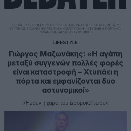
DEBATER.GR
/
LIFESTYLE
/
ΓΙΏΡΓΟΣ ΜΑΖΩΝΆΚΗΣ: «Η ΑΓΆΠΗ ΜΕΤΑΞΎ
ΣΥΓΓΕΝΏΝ ΠΟΛΛΈΣ ΦΟΡΈΣ ΕΊΝΑΙ ΚΑΤΑΣΤΡΟΦΉ – ΧΤΥΠΆΕΙ Η ΠΌΡΤΑ ΚΑΙ
ΕΜΦΑΝΊΖΟΝΤΑΙ ΔΥΟ ΑΣΤΥΝΟΜΙΚΟΊ»
LIFESTYLE
Γιώργος Μαζωνάκης: «Η αγάπη
μεταξύ συγγενών πολλές φορές
είναι καταστροφή – Χτυπάει η
πόρτα και εμφανίζονται δυο
αστυνομικοί»
«Ήμουν η χαρά του Δρομοκαΐτειου»