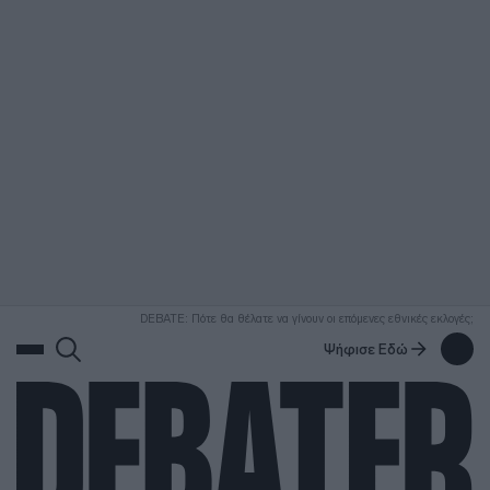
ΑΝΑΖΗΤΗΣΗ
DEBATE: Πότε θα θέλατε να γίνουν οι επόμενες εθνικές εκλογές;
Ψήφισε Εδώ