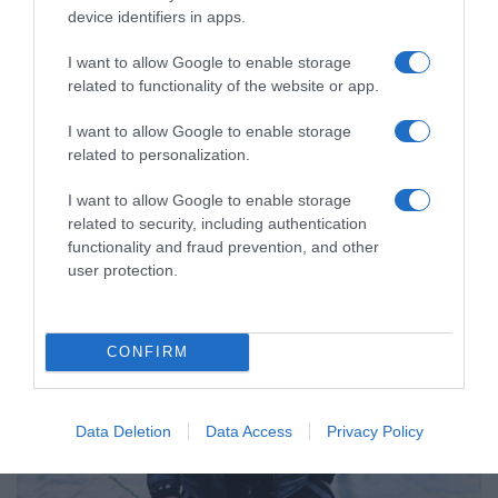
Ιωάννα Τούνη: Η αδημοσίευτη
device identifiers in apps.
φωτογραφία με τον Δημήτρη
Σπυριδωνίδη από την Ίμπιζα πριν
I want to allow Google to enable storage
related to functionality of the website or app.
δημοσιοποιήσουν τη σχέση τους
I want to allow Google to enable storage
Θυμήθηκε τα περσινά γενέθλιά της, ενώ ετοιμάζει τα
related to personalization.
φετινά
I want to allow Google to enable storage
related to security, including authentication
functionality and fraud prevention, and other
user protection.
CONFIRM
Data Deletion
Data Access
Privacy Policy