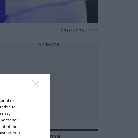
08.07.2026 | 17:11
ΔΙΑΦΗΜΙΣΗ
sonal or
ection to
ou may
 personal
out of the
 downstream
ΣΧΕΤΙΚΑ ΜΕ:ΓΚΕΡΣΟΝ