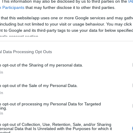
. This information may also be disclosed by us to third parties on the
IA
Participants
that may further disclose it to other third parties.
 that this website/app uses one or more Google services and may gath
including but not limited to your visit or usage behaviour. You may click 
 to Google and its third-party tags to use your data for below specifi
ogle consent section.
ου εντάσσομαι στην Παναθηναϊκό. Είμαι
l Data Processing Opt Outs
αι ανυπομονώ να εκπροσωπήσω αυτόν τον
ί με τους νέους μου συμπαίκτες και να
o opt-out of the Sharing of my personal data.
» ανέφερε ο Γάλλος άσος.
In
naikos. I’m grateful for this
o opt-out of the Sale of my Personal Data.
In
present this incredible club,
s, and meet the amazing fans 🧸
to opt-out of processing my Personal Data for Targeted
ing.
Ba
— Guerschon Yabusele
In
o opt-out of Collection, Use, Retention, Sale, and/or Sharing
ersonal Data that Is Unrelated with the Purposes for which it
lected.