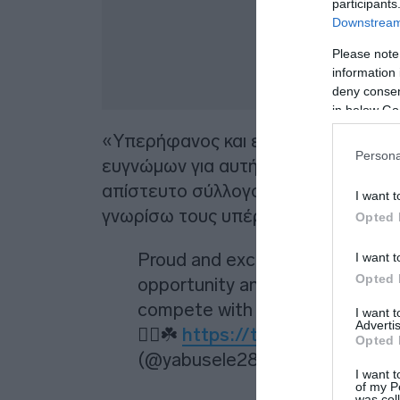
participants
Downstream 
Please note
information 
deny consent
in below Go
«Υπερήφανος και ενθουσιασμένος π
Persona
ευγνώμων για αυτή την ευκαιρία κ
απίστευτο σύλλογο, να αγωνιστώ μαζ
I want t
γνωρίσω τους υπέροχους φιλάθλους
Opted 
Proud and excited to join Panathi
I want t
Opted 
opportunity and can’t wait to re
compete with my new teammate
I want 
Advertis
✊🏾☘️
https://t.co/TCNOVkeS
Opted 
(@yabusele28)
July 8, 2026
I want t
of my P
was col