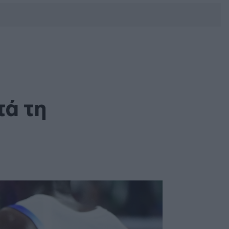
DEBATE: Πότε θα θέλατε να
γίνουν οι επόμενες εθνικές
εκλογές;
τά τη