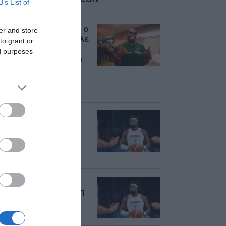
B’s List of
ΓΙΑΜΠΟΥΣΕΛΕ
Έφτασε στην Αθήνα ο
er and store
Γκέρσον Γιαμπουσέλε
to grant or
– «Ανυπομονώ να
ed purposes
παίξω για τον κόσμο
του Παναθηναϊκού»
(Βίντεο –
Φωτογραφίες)
Με καθυστέρηση η
άφιξη του Γκέρσον
Γιαμπουσέλε στην
Αθήνα για τον
Παναθηναϊκό
Παναθηναϊκός: Στην
Αθήνα αύριο Πέμπτη
ο Γιαμπουσέλε