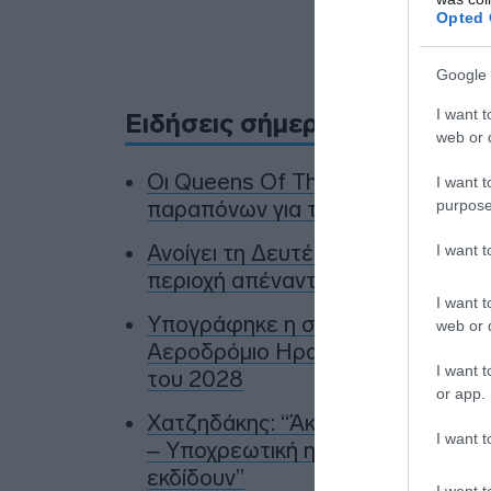
Opted 
Προσθήκ
πηγ
Google 
I want t
Ειδήσεις σήμερα
web or d
Οι Queens Of The Stone Age δη
I want t
purpose
παραπόνων για τους θαυμαστές τ
Ανοίγει τη Δευτέρα η Παλαιά Παρ
I want 
περιοχή απέναντι σε πλημμυρικά φ
I want t
Υπογράφηκε η σύμβαση για τα συ
web or d
Αεροδρόμιο Ηρακλείου – Αναμένετ
I want t
του 2028
or app.
Χατζηδάκης: “Άκυρες από 1η Οκτω
I want t
– Υποχρεωτική η δημοσίευσή τους
εκδίδουν”
I want t