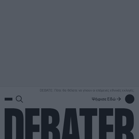
ΑΝΑΖΗΤΗΣΗ
DEBATE: Πότε θα θέλατε να γίνουν οι επόμενες εθνικές εκλογές;
Ψήφισε Εδώ