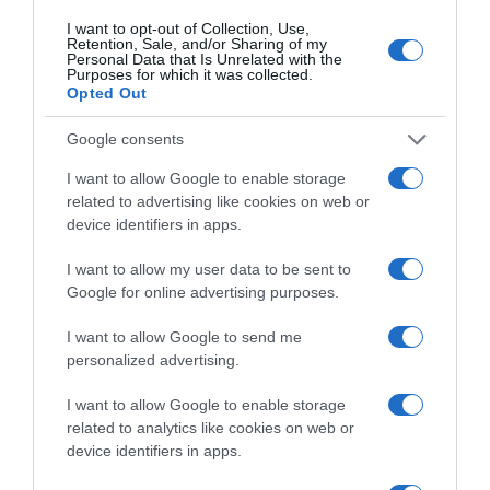
I want to opt-out of Collection, Use,
Retention, Sale, and/or Sharing of my
Personal Data that Is Unrelated with the
Purposes for which it was collected.
Opted Out
Google consents
I want to allow Google to enable storage
related to advertising like cookies on web or
device identifiers in apps.
I want to allow my user data to be sent to
ΕΛΛΑΔΑ
Google for online advertising purposes.
Χανιά: Νεαρός Παλαιστίνιος
I want to allow Google to send me
κλείδωσε ανήλικη στο σπίτι του – Την
personalized advertising.
έσωσαν οι φωνές της
I want to allow Google to enable storage
Συνελήφθη ο δράστης
related to analytics like cookies on web or
device identifiers in apps.