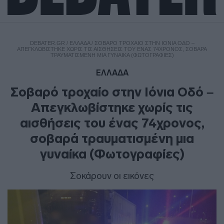
DEBATER.GR
/
ΕΛΛΑΔΑ
/
ΣΟΒΑΡΌ ΤΡΟΧΑΊΟ ΣΤΗΝ ΙΌΝΙΑ ΟΔΌ –
ΑΠΕΓΚΛΩΒΊΣΤΗΚΕ ΧΩΡΊΣ ΤΙΣ ΑΙΣΘΉΣΕΙΣ ΤΟΥ ΈΝΑΣ 74ΧΡΟΝΟΣ, ΣΟΒΑΡΆ
ΤΡΑΥΜΑΤΙΣΜΈΝΗ ΜΙΑ ΓΥΝΑΊΚΑ (ΦΩΤΟΓΡΑΦΊΕΣ)
ΕΛΛΑΔΑ
Σοβαρό τροχαίο στην Ιόνια Οδό –
Απεγκλωβίστηκε χωρίς τις
αισθήσεις του ένας 74χρονος,
σοβαρά τραυματισμένη μια
γυναίκα (Φωτογραφίες)
Σοκάρουν οι εικόνες