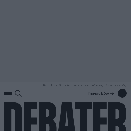
ΑΝΑΖΗΤΗΣΗ
DEBATE: Πότε θα θέλατε να γίνουν οι επόμενες εθνικές εκλογές;
Ψήφισε Εδώ