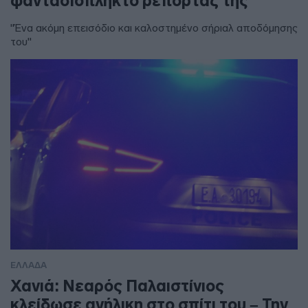
φαντασιόπληκτο ρεπορτάζ της
"Ένα ακόμη επεισόδιο και καλοστημένο σήριαλ αποδόμησης
του"
ΕΛΛΑΔΑ
Χανιά: Νεαρός Παλαιστίνιος
κλείδωσε ανήλικη στο σπίτι του – Την