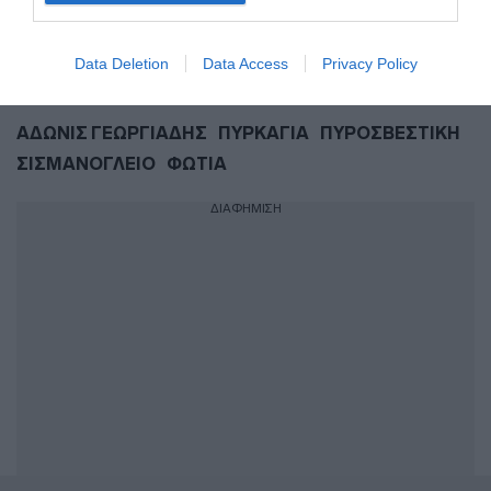
και μάθετε πρώτοι όλες τις ειδήσεις
Data Deletion
Data Access
Privacy Policy
Share
Tweet
ΑΔΩΝΙΣ ΓΕΩΡΓΙΑΔΗΣ
ΠΥΡΚΑΓΙΑ
ΠΥΡΟΣΒΕΣΤΙΚΗ
ΣΙΣΜΑΝΟΓΛΕΙΟ
ΦΩΤΙΑ
ΔΙΑΦΗΜΙΣΗ