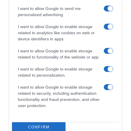
To Ιράν θα διατηρήσει τον αποκλεισμό των
I want to allow Google to send me
Στενών του Ορμούζ έως ότου οι ΗΠΑ
personalized advertising.
αποδεχθούν “όλους” τους όρους της
I want to allow Google to enable storage
related to analytics like cookies on web or
Ιός Δυτικού Νείλου: Έξι θάνατοι τις
device identifiers in apps.
τελευταίες ημέρες – Στην Αττική τα
περισσότερα κρούσματα
I want to allow Google to enable storage
related to functionality of the website or app.
ΠΑΣΟΚ: Η «Εστία» ανάλωσε τη μισή ύλη
της για να μην πει απολύτως τίποτα και να
I want to allow Google to enable storage
επαναλάβει το φαντασιόπληκτο ρεπορτάζ
related to personalization.
της
I want to allow Google to enable storage
Χανιά: Νεαρός Παλαιστίνιος κλείδωσε
related to security, including authentication
functionality and fraud prevention, and other
ανήλικη στο σπίτι του – Την έσωσαν οι
user protection.
φωνές της
Ακολούθησε το debater.gr στο
Google News
CONFIRM