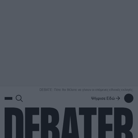
ΑΝΑΖΗΤΗΣΗ
DEBATE: Πότε θα θέλατε να γίνουν οι επόμενες εθνικές εκλογές;
Ψήφισε Εδώ