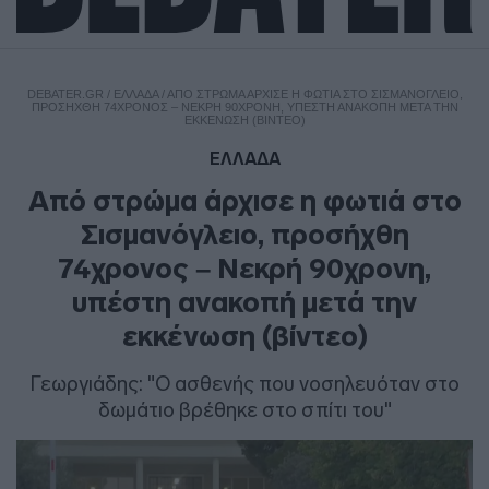
DEBATER.GR
/
ΕΛΛΑΔΑ
/
ΑΠΌ ΣΤΡΏΜΑ ΆΡΧΙΣΕ Η ΦΩΤΙΆ ΣΤΟ ΣΙΣΜΑΝΌΓΛΕΙΟ,
ΠΡΟΣΉΧΘΗ 74ΧΡΟΝΟΣ – ΝΕΚΡΉ 90ΧΡΟΝΗ, ΥΠΈΣΤΗ ΑΝΑΚΟΠΉ ΜΕΤΆ ΤΗΝ
ΕΚΚΈΝΩΣΗ (ΒΊΝΤΕΟ)
ΕΛΛΑΔΑ
Από στρώμα άρχισε η φωτιά στο
Σισμανόγλειο, προσήχθη
74χρονος – Νεκρή 90χρονη,
υπέστη ανακοπή μετά την
εκκένωση (βίντεο)
Γεωργιάδης: "Ο ασθενής που νοσηλευόταν στο
δωμάτιο βρέθηκε στο σπίτι του"