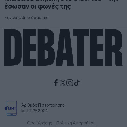
έσωσαν οι φωνές της
Συνελήφθη ο δράστης
Αριθμός Πιστοποίησης
Μ.Η.Τ.252024
Όροι Χρήσης
Πολιτική Απορρήτου