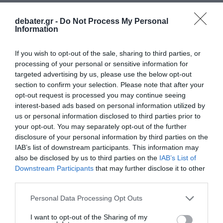
όσους βρίσκονταν στους θαλάμους, ενώ
κατευθύνονταν προς την έξοδο.
debater.gr -
Do Not Process My Personal
Information
ΔΙΑΦΗΜΙΣΗ
If you wish to opt-out of the sale, sharing to third parties, or
processing of your personal or sensitive information for
targeted advertising by us, please use the below opt-out
section to confirm your selection. Please note that after your
opt-out request is processed you may continue seeing
interest-based ads based on personal information utilized by
us or personal information disclosed to third parties prior to
your opt-out. You may separately opt-out of the further
disclosure of your personal information by third parties on the
IAB’s list of downstream participants. This information may
also be disclosed by us to third parties on the
IAB’s List of
Downstream Participants
that may further disclose it to other
«Μας είπαν ότι έχουν καεί δωμάτια, αλλά
third parties.
οι ασθενείς, δόξα τω Θεώ, έχουν σωθεί»
,
Please note that this website/app uses one or more Google
Personal Data Processing Opt Outs
κατέληξε.
services and may gather and store information including but
not limited to your visit or usage behaviour. You may click to
I want to opt-out of the Sharing of my