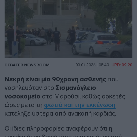
DEBATER NEWSROOM
09.07.2026 | 08:49
UPD: 09:20
Νεκρή είναι μία 90χρονη ασθενής
που
νοσηλευόταν στο
Σισμανόγλειο
νοσοκομείο
στο Μαρούσι, καθώς αρκετές
ώρες μετά τη
φωτιά και την εκκένωση
κατέληξε ύστερα από ανακοπή καρδιάς.
Οι ίδιες πληροφορίες αναφέρουν ότι η
γυναίκα ήταν βαριά άρρωστη και ήταν από