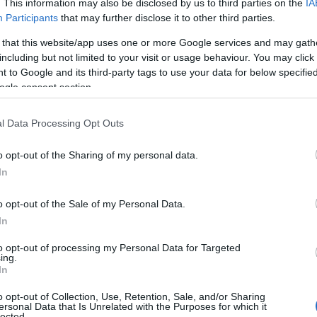
. This information may also be disclosed by us to third parties on the
IA
ΙΑΦΗΜΙΣΗ
Participants
that may further disclose it to other third parties.
 that this website/app uses one or more Google services and may gath
including but not limited to your visit or usage behaviour. You may click 
 to Google and its third-party tags to use your data for below specifi
ogle consent section.
l Data Processing Opt Outs
o opt-out of the Sharing of my personal data.
In
o opt-out of the Sale of my Personal Data.
 για μεγάλο
σκάνδαλο
και κατήγγειλε
In
 και Τσίπρα, σημειώνοντας: «Αφού η
στηκε, γιατί δεν το έλεγε τόσα χρόνια;».
to opt-out of processing my Personal Data for Targeted
ing.
In
άφους σημείωσε πως: «Σε οποιαδήποτε
o opt-out of Collection, Use, Retention, Sale, and/or Sharing
ρνησης κατήγγειλε για
δωροδοκία
ersonal Data that Is Unrelated with the Purposes for which it
lected.