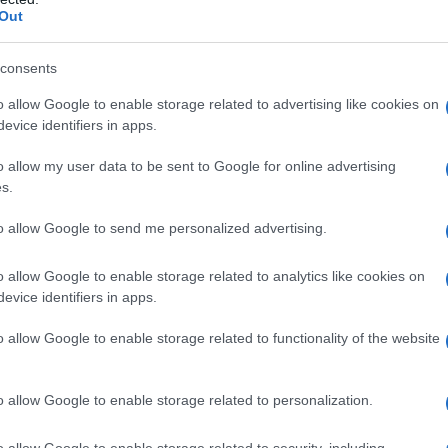
ει αυτεπάγγελτα η δικαιοσύνη. Επειδή
Out
σαν τη χελώνα, η Ελληνική Λύση, επειδή
 ζητάει με αναφορά της να διαλευκανθεί η
consents
είπε ο Άδωνις Γεωργιάδης σε σχέση με
o allow Google to enable storage related to advertising like cookies on
υργού, να νομοθετήσει υπέρ ποινικών.
evice identifiers in apps.
 βαθιά. Ταυτοχρόνως αναρωτιόμαστε γιατί
o allow my user data to be sent to Google for online advertising
s.
πόθεση, δεν έσυρε τον κύριο Τσίπρα στη
πήρε ή δεν τα πήρε για να νομοθετήσει.
to allow Google to send me personalized advertising.
αι
και το κυριότερο ότι εκφράζουμε και
 εδώ φαίνεται ότι ο ένας εκβιάζει τον
o allow Google to enable storage related to analytics like cookies on
evice identifiers in apps.
o allow Google to enable storage related to functionality of the website
o allow Google to enable storage related to personalization.
o allow Google to enable storage related to security, including