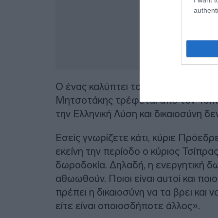
authenti
Ο ένας καλύπτει τον άλλον. Ο Τσίπ
Μητσοτάκης τρέφεται από τον Τσίπ
την Ελληνική Λύση και δικαιοσύνη δε
Εσείς γνωρίζετε κάτι, κύριε Πρόεδρε
εκείνη την περίοδο ο κύριος Τσίπρα
δωροδοκία. Δηλαδή, η ενεργητική δ
αθωωθούν. Ποιοι είναι αυτοί και ποι
πρέπει η δικαιοσύνη να τα βρει και ν
είτε είναι οποιοσδήποτε άλλος».