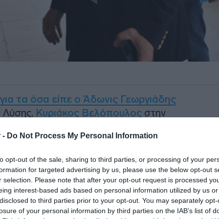
για τα όσα είπε ο Άδωνις Γεωργιάδης
ς Λύσης,
Κυριάκος Βελόπουλος
στην
 -
Do Not Process My Personal Information
μήνυση κατά παντός υπευθύνου
to opt-out of the sale, sharing to third parties, or processing of your per
άγγελτη έρευνα
για τις δηλώσεις του
formation for targeted advertising by us, please use the below opt-out s
είπε ότι ο Αλέξης Τσίπρας
r selection. Please note that after your opt-out request is processed y
νικό Κώδικα λίγες ημέρες πριν από τις
eing interest-based ads based on personal information utilized by us or
disclosed to third parties prior to your opt-out. You may separately opt-
losure of your personal information by third parties on the IAB’s list of