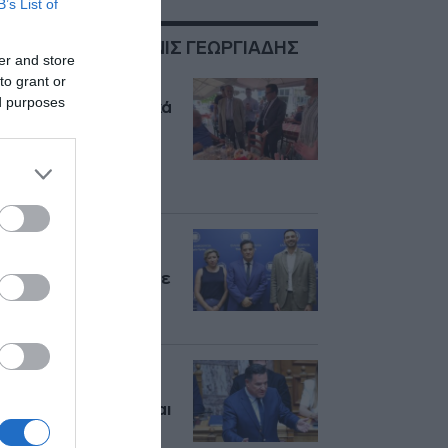
B’s List of
ΣΧΕΤΙΚΑ ΜΕ:ΑΔΩΝΙΣ ΓΕΩΡΓΙΑΔΗΣ
er and store
to grant or
Πολίτες στη Λήμνο
ed purposes
επιτέθηκαν φραστικά
στον Άδωνι
Γεωργιάδη: “Δεν
θέλουμε παράσιτα,
δρόμο” (βίντεο)
Δωρεάν διαμονή για
γιατρούς και
νοσηλευτές σε πέντε
νησιά μέσω
Airbnb.org
Επίθεση Γεωργιάδη
κατά Ανδρουλάκη:
“Αυτό που κάνει είναι
κατάντια, θέλει να