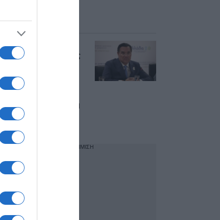
πάει το ΠΑΣΟΚ στο
3% για να είναι
ευχαριστημένος;”
Γεωργιάδης για
Novartis: “Ο Σαλμάς
δεν είπε κάτι
καινούργιο, άθλιοι
άνθρωποι στον
ΣΥΡΙΖΑ αντί να μου
ζητήσουν συγγνώμη
κάνουν ξανά
επίθεση”
ΔΙΑΦΗΜΙΣΗ