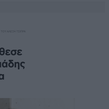
DEBATE: Πότε θα θέλατε να
γίνουν οι επόμενες εθνικές
εκλογές;
 ΤΟΥ ΑΛΈΞΗ ΤΣΊΠΡΑ
έθεσε
γιάδης
α