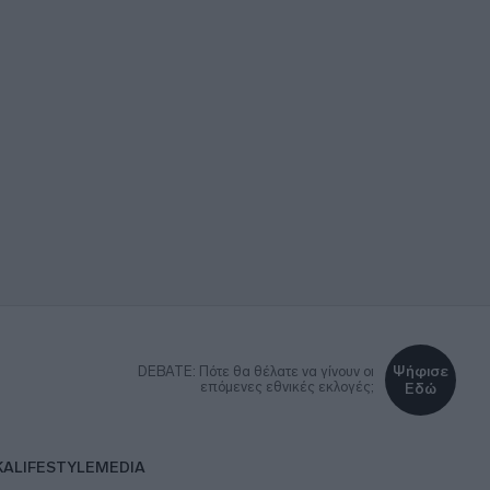
Ψήφισε
DEBATE: Πότε θα θέλατε να γίνουν οι
επόμενες εθνικές εκλογές;
Εδώ
ΚΑ
LIFESTYLE
MEDIA