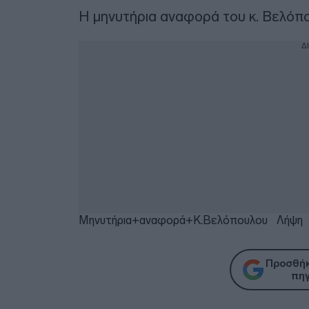
Η μηνυτήρια αναφορά του κ. Βελόπ
Δ
Μηνυτήρια+αναφορά+Κ.Βελόπουλου
Λήψη
Προσθήκ
πηγ