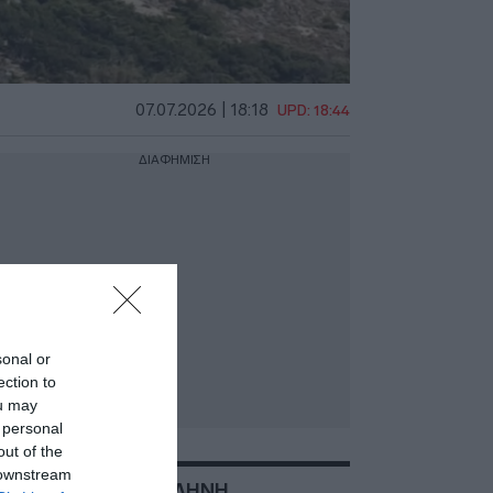
07.07.2026 | 18:18
UPD: 18:44
ΔΙΑΦΗΜΙΣΗ
sonal or
ection to
ou may
 personal
out of the
 downstream
ΣΧΕΤΙΚΑ ΜΕ:ΜΥΤΙΛΗΝΗ