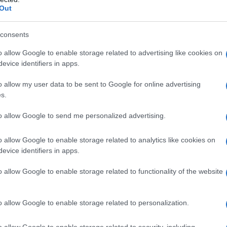
Out
μιούργησαν τηλεφωνική γραμμή…
consents
ους
o allow Google to enable storage related to advertising like cookies on
αλιακή στην Καλλιθέα – Θωρακίζεται η
evice identifiers in apps.
αινόμενα (βίντεο)
o allow my user data to be sent to Google for online advertising
s.
στήματα αεροναυτιλίας στο νέο Διεθνές
αι να τεθεί σε λειτουργία τον Νοέμβριο
to allow Google to send me personalized advertising.
o allow Google to enable storage related to analytics like cookies on
βρίου οι εγκύκλιοι που δεν αναρτώνται
evice identifiers in apps.
 στις ιστοσελίδες των φορέων που τις
o allow Google to enable storage related to functionality of the website
ogle News
και μάθετε πρώτοι όλες τις ειδήσεις
o allow Google to enable storage related to personalization.
o allow Google to enable storage related to security, including