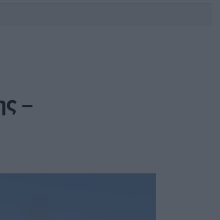
DEBATE: Πότε θα θέλατε να
γίνουν οι επόμενες εθνικές
εκλογές;
ης –