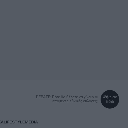
Ψήφισε
DEBATE: Πότε θα θέλατε να γίνουν οι
επόμενες εθνικές εκλογές;
Εδώ
ΚΑ
LIFESTYLE
MEDIA