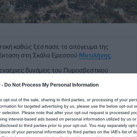
τική καθώς ξέσπασε το απόγευμα της
 έκταση στη Σκάλα Ερεσσού
Μυτιλήνης
.
 εναέριες δυνάμεις του Πυροσβεστικού
σβέστες με 1 ομάδα πεζοπόρων της 12ης
 -
Do Not Process My Personal Information
ς κινητοποιήθηκαν 2 αεροσκάφη και 2
to opt-out of the sale, sharing to third parties, or processing of your per
formation for targeted advertising by us, please use the below opt-out s
ΙΑΦΗΜΙΣΗ
r selection. Please note that after your opt-out request is processed y
eing interest-based ads based on personal information utilized by us or
disclosed to third parties prior to your opt-out. You may separately opt-
losure of your personal information by third parties on the IAB’s list of