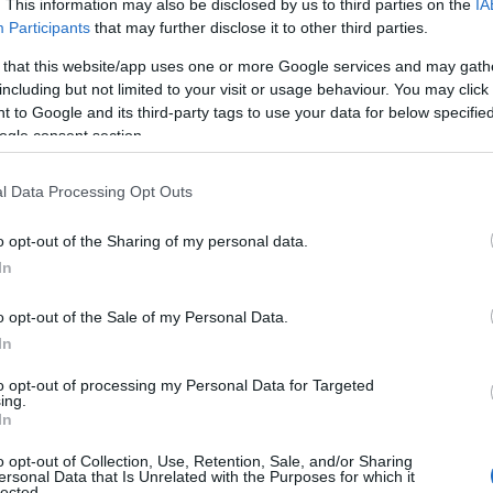
. This information may also be disclosed by us to third parties on the
IA
Participants
that may further disclose it to other third parties.
 that this website/app uses one or more Google services and may gath
including but not limited to your visit or usage behaviour. You may click 
 to Google and its third-party tags to use your data for below specifi
ogle consent section.
l Data Processing Opt Outs
βλάστηση. Σύμφωνα με τον χάρτη
μματείας Πολιτικής Προστασίας η περιοχή
o opt-out of the Sharing of my personal data.
ηγορία κίνδυνου 3. Το Ανακριτικό
In
την περιοχή της πυρκαγιάς για την
o opt-out of the Sale of my Personal Data.
In
to opt-out of processing my Personal Data for Targeted
η ως προτεινόμενη
ing.
ή στην Google
In
o opt-out of Collection, Use, Retention, Sale, and/or Sharing
ersonal Data that Is Unrelated with the Purposes for which it
lected.