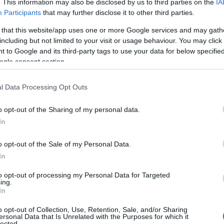
. This information may also be disclosed by us to third parties on the
IA
Participants
that may further disclose it to other third parties.
 that this website/app uses one or more Google services and may gath
including but not limited to your visit or usage behaviour. You may click 
 to Google and its third-party tags to use your data for below specifi
ogle consent section.
l Data Processing Opt Outs
o opt-out of the Sharing of my personal data.
In
η ως προτεινόμενη
ή στην Google
o opt-out of the Sale of my Personal Data.
In
to opt-out of processing my Personal Data for Targeted
ing.
In
α γεννήσει σε παραλία της Ρόδου – Η
τεο)
o opt-out of Collection, Use, Retention, Sale, and/or Sharing
ersonal Data that Is Unrelated with the Purposes for which it
lected.