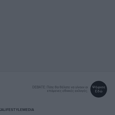
Ψήφισε
DEBATE: Πότε θα θέλατε να γίνουν οι
επόμενες εθνικές εκλογές;
Εδώ
ΚΑ
LIFESTYLE
MEDIA