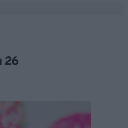
DEBATE: Πότε θα θέλατε να
γίνουν οι επόμενες εθνικές
εκλογές;
α 26