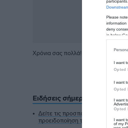
participants
Downstream 
Please note
information 
deny consent
in below Go
Persona
Χρόνια σας πολλά!
I want t
Opted 
Προσθήκ
πηγ
I want t
Opted 
Ειδήσεις σήμερα
I want 
Advertis
Opted 
Δείτε τις προσπάθειες χελώνας ν
προειδοποίηση των κατοίκων (βίν
I want t
of my P
was col