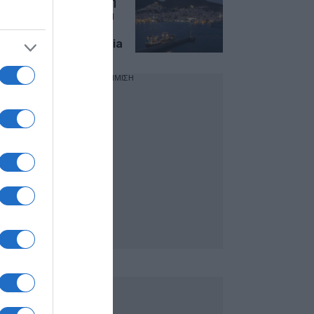
Σύρος: Στην 4η θέση
παγκοσμίως στη νέα
λίστα «2026 Island
Hot List» της Expedia
ΔΙΑΦΗΜΙΣΗ