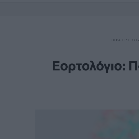
DEBATER.GR
/
Ε
Εορτολόγιο: Π