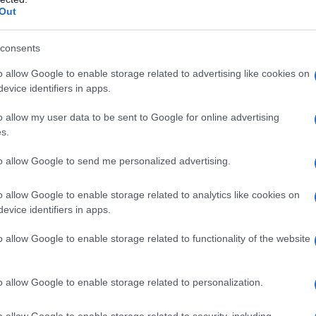
ήσεις στο ρεύμα προς Πειραιά
Out
ραγωγικής βάσης στρατηγική
consents
νιστική, εξωστρεφή και ανθεκτική
o allow Google to enable storage related to advertising like cookies on
evice identifiers in apps.
η 37χρονος με 4 μαχαίρια και δύο
o allow my user data to be sent to Google for online advertising
s.
to allow Google to send me personalized advertising.
ogle News
και μάθετε πρώτοι όλες τις ειδήσεις
o allow Google to enable storage related to analytics like cookies on
evice identifiers in apps.
o allow Google to enable storage related to functionality of the website
o allow Google to enable storage related to personalization.
ΔΙΑΦΗΜΙΣΗ
o allow Google to enable storage related to security, including