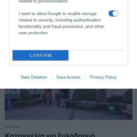
Κατηγορείται για εκβιασμούς και
related to personalization.
ξυλοδαρμούς επιχειρηματιών
I want to allow Google to enable storage
related to security, including authentication
Ο άνδρας είχε διαφύγει στο εξωτερικό κι επέστρεψε στην
functionality and fraud prevention, and other
Ελλάδα
user protection.
CONFIRM
Data Deletion
Data Access
Privacy Policy
ΕΛΛΑΔΑ
Καταγγελία για ξυλοδαρμό