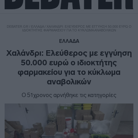
DEBATER.GR
/
ΕΛΛΑΔΑ
/
ΧΑΛΆΝΔΡΙ: ΕΛΕΎΘΕΡΟΣ ΜΕ ΕΓΓΎΗΣΗ 50.000 ΕΥΡΏ Ο
ΙΔΙΟΚΤΉΤΗΣ ΦΑΡΜΑΚΕΊΟΥ ΓΙΑ ΤΟ ΚΎΚΛΩΜΑ ΑΝΑΒΟΛΙΚΏΝ
ΕΛΛΑΔΑ
Χαλάνδρι: Ελεύθερος με εγγύηση
50.000 ευρώ ο ιδιοκτήτης
φαρμακείου για το κύκλωμα
αναβολικών
Ο 51χρονος αρνήθηκε τις κατηγορίες