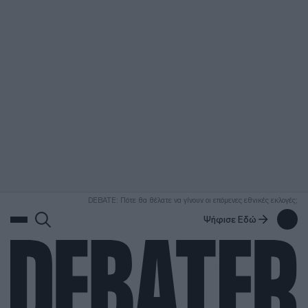
ΑΝΑΖΗΤΗΣΗ
DEBATE: Πότε θα θέλατε να γίνουν οι επόμενες εθνικές εκλογές;
Ψήφισε Εδώ