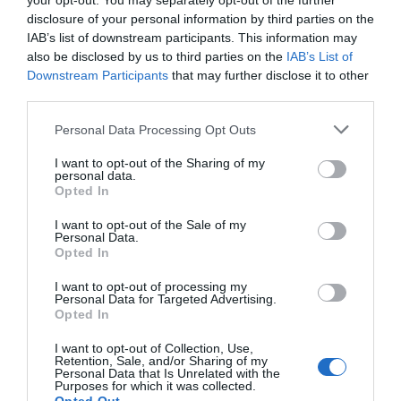
your opt-out. You may separately opt-out of the further
disclosure of your personal information by third parties on the
IAB’s list of downstream participants. This information may
also be disclosed by us to third parties on the
IAB’s List of
Downstream Participants
that may further disclose it to other
third parties.
Please note that this website/app uses one or more Google
Personal Data Processing Opt Outs
services and may gather and store information including but
not limited to your visit or usage behaviour. You may click to
I want to opt-out of the Sharing of my
personal data.
grant or deny consent to Google and its third-party tags to
Opted In
use your data for below specified purposes in below Google
consent section.
I want to opt-out of the Sale of my
Personal Data.
Opted In
I want to opt-out of processing my
Personal Data for Targeted Advertising.
Opted In
I want to opt-out of Collection, Use,
Retention, Sale, and/or Sharing of my
ΕΛΛΑΔΑ
Personal Data that Is Unrelated with the
Purposes for which it was collected.