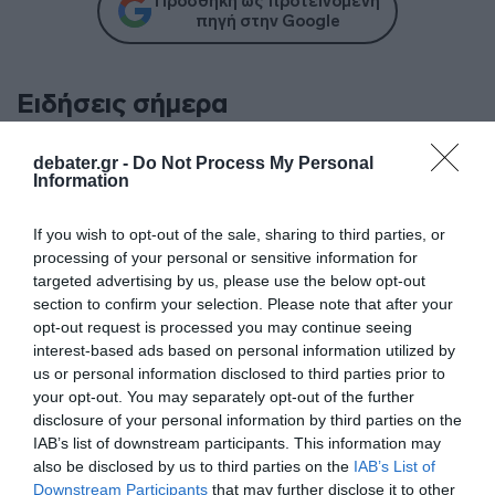
Προσθήκη ως προτεινόμενη
πηγή στην Google
Ειδήσεις σήμερα
Με ταχείς ρυθμούς οι διαδικασίες
debater.gr -
Do Not Process My Personal
Information
αποκατάστασης μετά την πυρκαγιά στη
Δυτική Αττική
If you wish to opt-out of the sale, sharing to third parties, or
processing of your personal or sensitive information for
Ειδικό Χωροταξικό για τον Τουρισμό: Οι
targeted advertising by us, please use the below opt-out
νέοι κανόνες για επενδύσεις, νησιά και
section to confirm your selection. Please note that after your
προορισμούς υπό πίεση
opt-out request is processed you may continue seeing
interest-based ads based on personal information utilized by
Εμπρησμός στη Marfin: “Δεν υπάρχει
us or personal information disclosed to third parties prior to
ταυτοποίηση” λέει ο δικηγόρος της
your opt-out. You may separately opt-out of the further
46χρονης – Τι είπε για την ξανθιά κοτσίδα
disclosure of your personal information by third parties on the
IAB’s list of downstream participants. This information may
Οι Queens Of The Stone Age
also be disclosed by us to third parties on the
IAB’s List of
δημιούργησαν τηλεφωνική γραμμή…
Downstream Participants
that may further disclose it to other