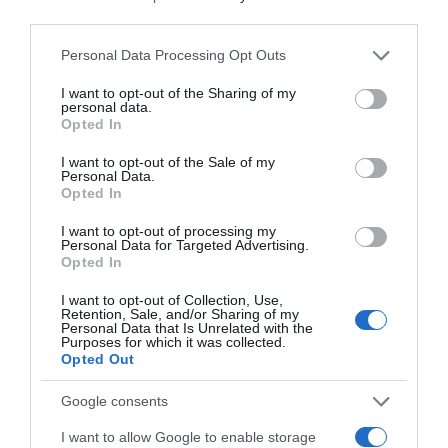
παραπόνων για τους θαυμαστές τους
third parties.
Please note that this website/app uses one or more Google
Personal Data Processing Opt Outs
services and may gather and store information including but
Ακολούθησε το debater.gr στο
Google News
not limited to your visit or usage behaviour. You may click to
I want to opt-out of the Sharing of my
και μάθετε πρώτοι όλες τις ειδήσεις
personal data.
grant or deny consent to Google and its third-party tags to
Opted In
use your data for below specified purposes in below Google
consent section.
I want to opt-out of the Sale of my
Share
Tweet
Personal Data.
Opted In
ΔΟΛΟΦΟΝΙΑ
ΕΓΚΛΗΜΑ
ΕΛΑΣ
ΗΡΑΚΛΕΙΟ
I want to opt-out of processing my
Personal Data for Targeted Advertising.
ΚΡΗΤΗ
Opted In
ΔΙΑΦΗΜΙΣΗ
I want to opt-out of Collection, Use,
Retention, Sale, and/or Sharing of my
Personal Data that Is Unrelated with the
Purposes for which it was collected.
Opted Out
Google consents
I want to allow Google to enable storage