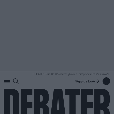
ΑΝΑΖΗΤΗΣΗ
DEBATE: Πότε θα θέλατε να γίνουν οι επόμενες εθνικές εκλογές;
Ψήφισε Εδώ