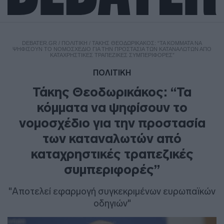
DEBATER.GR
/
ΠΟΛΙΤΙΚΗ
/
ΤΆΚΗΣ ΘΕΟΔΩΡΙΚΆΚΟΣ: “ΤΑ ΚΌΜΜΑΤΑ ΝΑ
ΨΗΦΊΣΟΥΝ ΤΟ ΝΟΜΟΣΧΈΔΙΟ ΓΙΑ ΤΗΝ ΠΡΟΣΤΑΣΊΑ ΤΩΝ ΚΑΤΑΝΑΛΩΤΏΝ ΑΠΌ
ΚΑΤΑΧΡΗΣΤΙΚΈΣ ΤΡΑΠΕΖΙΚΈΣ ΣΥΜΠΕΡΙΦΟΡΈΣ”
ΠΟΛΙΤΙΚΗ
Τάκης Θεοδωρικάκος: “Τα
κόμματα να ψηφίσουν το
νομοσχέδιο για την προστασία
των καταναλωτών από
καταχρηστικές τραπεζικές
συμπεριφορές”
"Αποτελεί εφαρμογή συγκεκριμένων ευρωπαϊκών
οδηγιών"