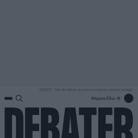
ΑΝΑΖΗΤΗΣΗ
DEBATE: Πότε θα θέλατε να γίνουν οι επόμενες εθνικές εκλογές;
Ψήφισε Εδώ